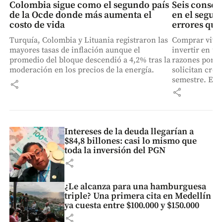
Colombia sigue como el segundo país
Seis consejo
de la Ocde donde más aumenta el
en el segun
costo de vida
errores que
Turquía, Colombia y Lituania registraron las
Comprar vivie
mayores tasas de inflación aunque el
invertir en un
promedio del bloque descendió a 4,2% tras la
razones por l
moderación en los precios de la energía.
solicitan créd
semestre. Exp
share
aspectos clav
share
deuda.
Intereses de la deuda llegarían a
$84,8 billones: casi lo mismo que
toda la inversión del PGN
share
¿Le alcanza para una hamburguesa
triple? Una primera cita en Medellín
ya cuesta entre $100.000 y $150.000
share