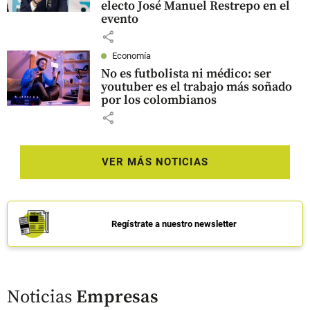
electo José Manuel Restrepo en el
evento
share
Economía
No es futbolista ni médico: ser
youtuber es el trabajo más soñado
por los colombianos
share
VER MÁS NOTICIAS
Regístrate a nuestro newsletter
Noticias
Empresas