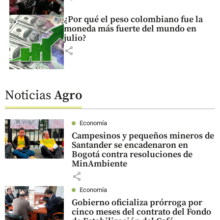
¿Por qué el peso colombiano fue la
moneda más fuerte del mundo en
julio?
share
Noticias
Agro
Economía
Campesinos y pequeños mineros de
Santander se encadenaron en
Bogotá contra resoluciones de
MinAmbiente
share
Economía
Gobierno oficializa prórroga por
cinco meses del contrato del Fondo