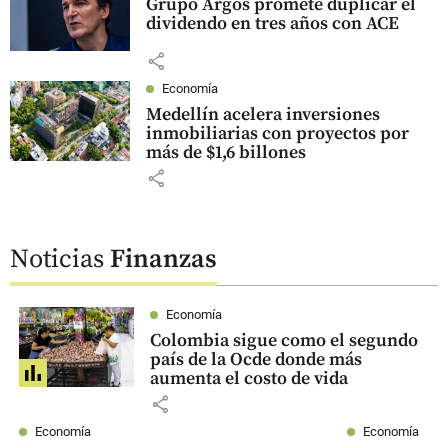
Grupo Argos promete duplicar el
dividendo en tres años con ACE
share
Economía
Medellín acelera inversiones
inmobiliarias con proyectos por
más de $1,6 billones
share
Noticias
Finanzas
Economía
Colombia sigue como el segundo
país de la Ocde donde más
aumenta el costo de vida
share
Economía
Economía