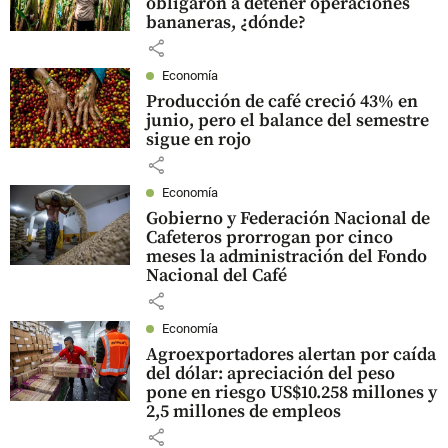
obligaron a detener operaciones
bananeras, ¿dónde?
share
Economía
Producción de café creció 43% en
junio, pero el balance del semestre
sigue en rojo
share
Economía
Gobierno y Federación Nacional de
Cafeteros prorrogan por cinco
meses la administración del Fondo
Nacional del Café
share
Economía
Agroexportadores alertan por caída
del dólar: apreciación del peso
pone en riesgo US$10.258 millones y
2,5 millones de empleos
share