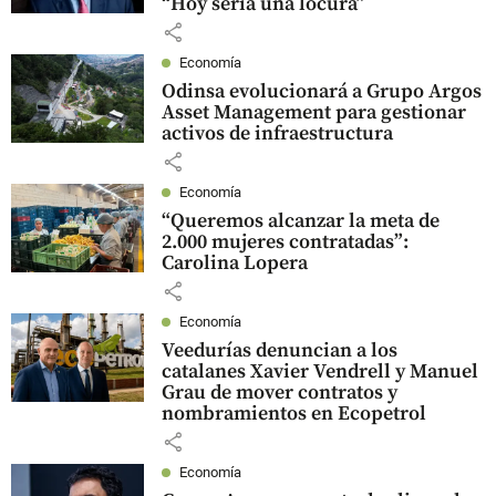
“Hoy sería una locura”
share
Economía
Odinsa evolucionará a Grupo Argos
Asset Management para gestionar
activos de infraestructura
share
Economía
“Queremos alcanzar la meta de
2.000 mujeres contratadas”:
Carolina Lopera
share
Economía
Veedurías denuncian a los
catalanes Xavier Vendrell y Manuel
Grau de mover contratos y
nombramientos en Ecopetrol
share
Economía