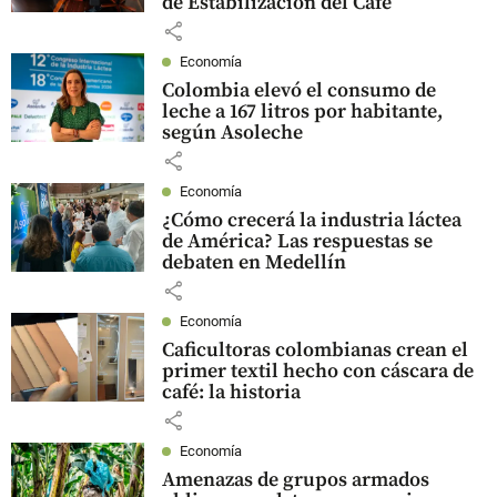
de Estabilización del Café
share
Economía
Colombia elevó el consumo de
leche a 167 litros por habitante,
según Asoleche
share
Economía
¿Cómo crecerá la industria láctea
de América? Las respuestas se
debaten en Medellín
share
Economía
Caficultoras colombianas crean el
primer textil hecho con cáscara de
café: la historia
share
Economía
Amenazas de grupos armados