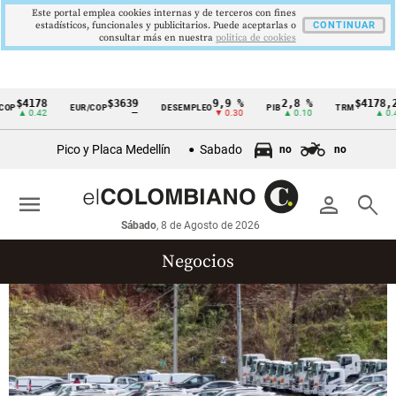
Este portal emplea cookies internas y de terceros con fines
estadísticos, funcionales y publicitarios. Puede aceptarlas o
CONTINUAR
consultar más en nuestra
politica de cookies
$4178
$3639
9,9 %
2,8 %
$4178,23
P
EUR/COP
DESEMPLEO
PIB
TRM
Cintillo
▲ 0.42
—
▼ 0.30
▲ 0.10
▲ 0.42
de
Pico y Placa Medellín
Sabado
no
no
indicadores
económicos
menu
person
search
Colombia
Sábado
, 8 de Agosto de 2026
Negocios
Empresas
Finanzas
Agro