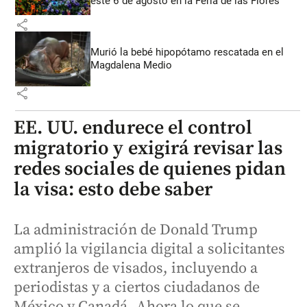
este 6 de agosto en la Feria de las Flores
share
Murió la bebé hipopótamo rescatada en el
Magdalena Medio
share
EE. UU. endurece el control
migratorio y exigirá revisar las
redes sociales de quienes pidan
la visa: esto debe saber
La administración de Donald Trump
amplió la vigilancia digital a solicitantes
extranjeros de visados, incluyendo a
periodistas y a ciertos ciudadanos de
México y Canadá. Ahora lo que se