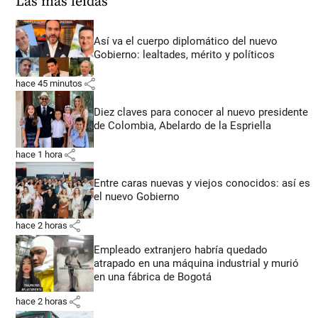
Las más leídas
Así va el cuerpo diplomático del nuevo
Gobierno: lealtades, mérito y políticos
share
hace 45 minutos
Diez claves para conocer al nuevo presidente
de Colombia, Abelardo de la Espriella
share
hace 1 hora
Entre caras nuevas y viejos conocidos: así es
el nuevo Gobierno
share
hace 2 horas
Empleado extranjero habría quedado
atrapado en una máquina industrial y murió
en una fábrica de Bogotá
share
hace 2 horas