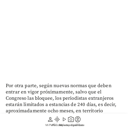
Por otra parte, según nuevas normas que deben
entrar en vigor próximamente, salvo que el
Congreso las bloquee, los periodistas extranjeros
estarán limitados a estancias de 240 días, es decir,
aproximadamente ocho meses, en territorio
estadounidense, aunque podrán solicitar
person
graphic_eq
play_arrow
photo_camera
account_circle
renovaciones por períodos idénticos.
Mi Perfil
Pódcast
Reportajes gráficos
Videos
Suscríbete