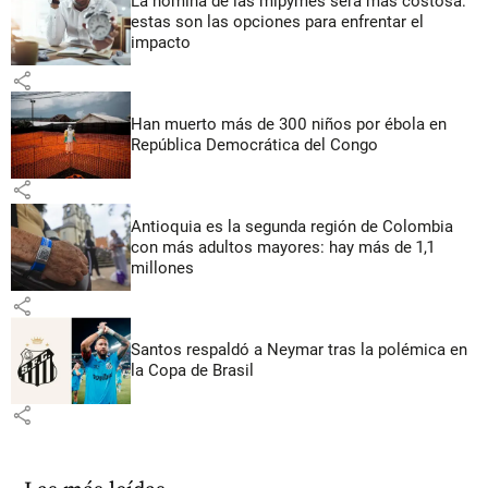
La nómina de las mipymes será más costosa:
estas son las opciones para enfrentar el
impacto
share
Han muerto más de 300 niños por ébola en
República Democrática del Congo
share
Antioquia es la segunda región de Colombia
con más adultos mayores: hay más de 1,1
millones
share
Santos respaldó a Neymar tras la polémica en
la Copa de Brasil
share