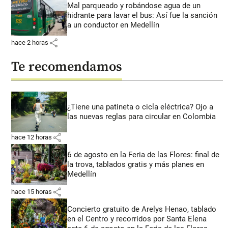
Mal parqueado y robándose agua de un
hidrante para lavar el bus: Así fue la sanción
a un conductor en Medellín
share
hace 2 horas
Te recomendamos
¿Tiene una patineta o cicla eléctrica? Ojo a
las nuevas reglas para circular en Colombia
share
hace 12 horas
6 de agosto en la Feria de las Flores: final de
la trova, tablados gratis y más planes en
Medellín
share
hace 15 horas
Concierto gratuito de Arelys Henao, tablado
en el Centro y recorridos por Santa Elena