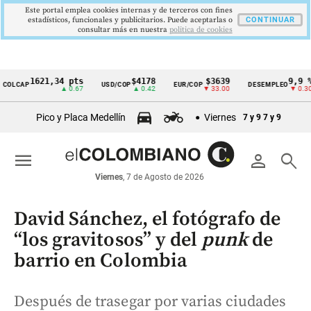
Este portal emplea cookies internas y de terceros con fines
estadísticos, funcionales y publicitarios. Puede aceptarlas o
CONTINUAR
consultar más en nuestra
politica de cookies
1621,34 pts
$4178
$3639
9,9 %
CAP
USD/COP
EUR/COP
DESEMPLEO
Cintillo
▲ 0.67
▲ 0.42
▼ 33.00
▼ 0.30
de
Pico y Placa Medellín
Viernes
7 y 9
7 y 9
indicadores
económicos
menu
person
search
Colombia
Viernes
, 7 de Agosto de 2026
David Sánchez, el fotógrafo de
“los gravitosos” y del
punk
de
barrio en Colombia
Después de trasegar por varias ciudades