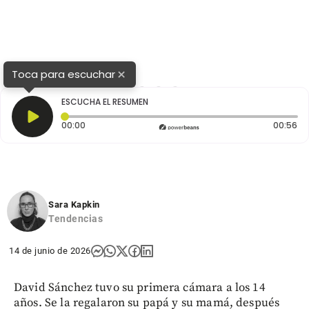
×
Toca para escuchar
1
2
3
4
ESCUCHA EL RESUMEN
Tiempo transcurrido: 0 segundos
Du
00:00
00:56
Sara Kapkin
Tendencias
14 de junio de 2026
David Sánchez tuvo su primera cámara a los 14
años. Se la regalaron su papá y su mamá, después