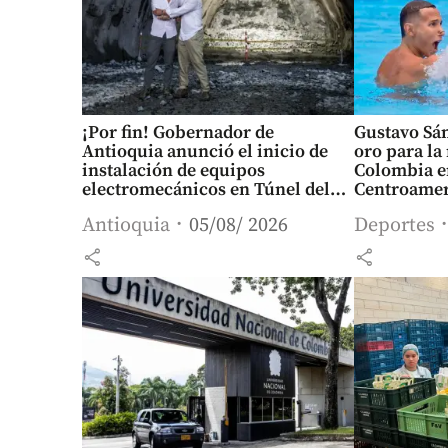
¡Por fin! Gobernador de
Gustavo Sán
Antioquia anunció el inicio de
oro para la 
instalación de equipos
Colombia e
electromecánicos en Túnel del
Centroamer
Toyo
Antioquia
05/08/ 2026
Deportes
share
share