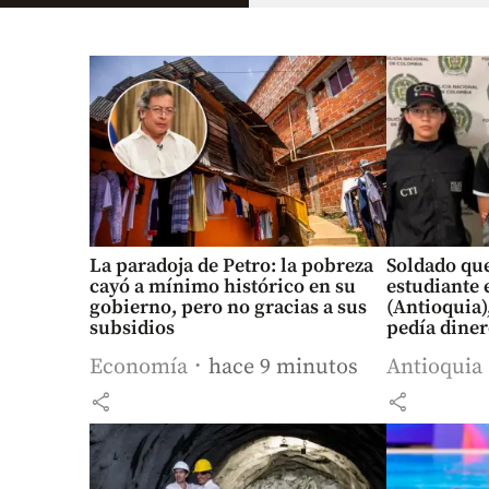
La paradoja de Petro: la pobreza
Soldado que
cayó a mínimo histórico en su
estudiante 
gobierno, pero no gracias a sus
(Antioquia)
subsidios
pedía diner
Economía
hace 9 minutos
Antioquia
share
share