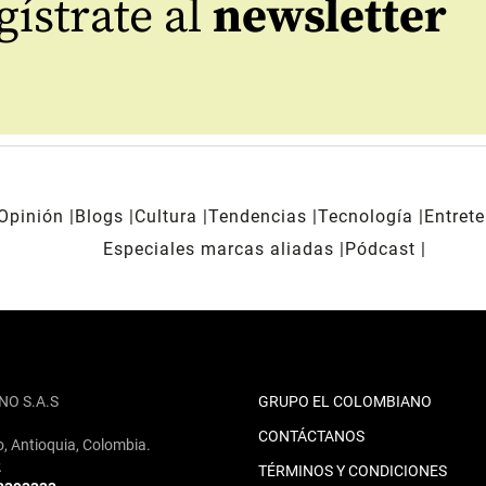
ístrate al
newsletter
Opinión
Blogs
Cultura
Tendencias
Tecnología
Entret
Especiales marcas aliadas
Pódcast
NO S.A.S
GRUPO EL COLOMBIANO
CONTÁCTANOS
o, Antioquia, Colombia.
2
TÉRMINOS Y CONDICIONES