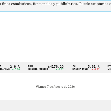
 fines estadísticos, funcionales y publicitarios. Puede aceptarlas
2,8 %
$4178,23
5,81 %
TRM
IPC
DTF
ual
Tasa Rep. Moneda
Inflación anual
Dep. Térm
▲ 0.10
▲ 0.42
▼ 0.12
Viernes
, 7 de Agosto de 2026