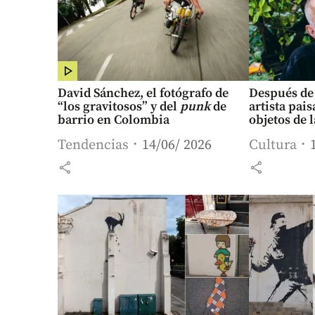
David Sánchez, el fotógrafo de
Después de
“los gravitosos” y del
punk
de
artista pai
barrio en Colombia
objetos de l
Tendencias
14/06/ 2026
Cultura
share
share