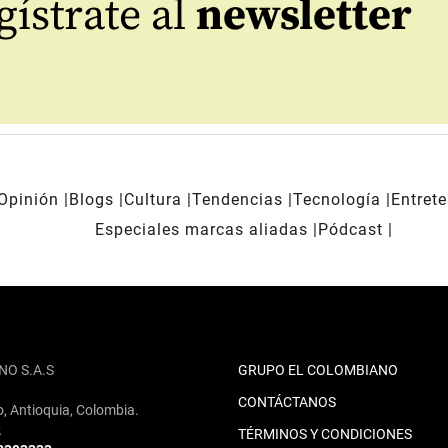
ístrate al
newsletter
Opinión
Blogs
Cultura
Tendencias
Tecnología
Entret
Especiales marcas aliadas
Pódcast
NO S.A.S
GRUPO EL COLOMBIANO
CONTÁCTANOS
o, Antioquia, Colombia.
2
TÉRMINOS Y CONDICIONES