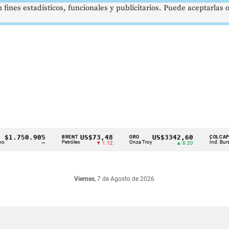
 fines estadísticos, funcionales y publicitarios. Puede aceptarlas
.750.905
US$73,48
US$3342,60
1
BRENT
ORO
COLCAP
Petróleo
Onza Troy
Índ. Bursátil
—
▼ 1.12
▲ 8.20
Viernes
, 7 de Agosto de 2026