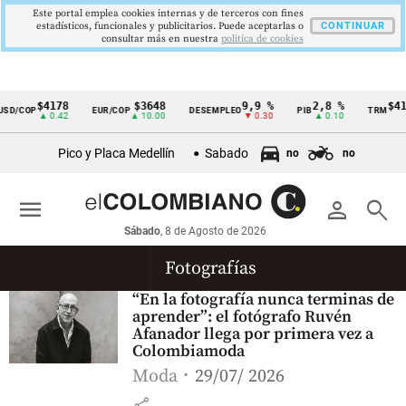
Este portal emplea cookies internas y de terceros con fines
estadísticos, funcionales y publicitarios. Puede aceptarlas o
CONTINUAR
consultar más en nuestra
politica de cookies
$4178
$3648
9,9 %
2,8 %
$417
SD/COP
EUR/COP
DESEMPLEO
PIB
TRM
Cintillo
▲ 0.42
▲ 10.00
▼ 0.30
▲ 0.10
de
Pico y Placa Medellín
Sabado
no
no
indicadores
económicos
menu
person
search
Colombia
Sábado
, 8 de Agosto de 2026
Fotografías
“En la fotografía nunca terminas de
aprender”: el fotógrafo Ruvén
Afanador llega por primera vez a
Colombiamoda
Moda
29/07/ 2026
share