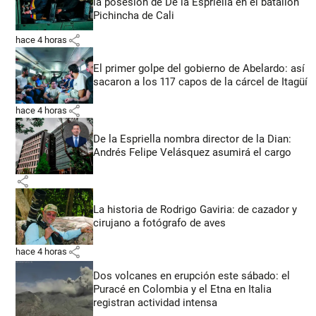
la posesión de De la Espriella en el batallón
Pichincha de Cali
share
hace 4 horas
El primer golpe del gobierno de Abelardo: así
sacaron a los 117 capos de la cárcel de Itagüí
share
hace 4 horas
De la Espriella nombra director de la Dian:
Andrés Felipe Velásquez asumirá el cargo
share
La historia de Rodrigo Gaviria: de cazador y
cirujano a fotógrafo de aves
share
hace 4 horas
Dos volcanes en erupción este sábado: el
Puracé en Colombia y el Etna en Italia
registran actividad intensa