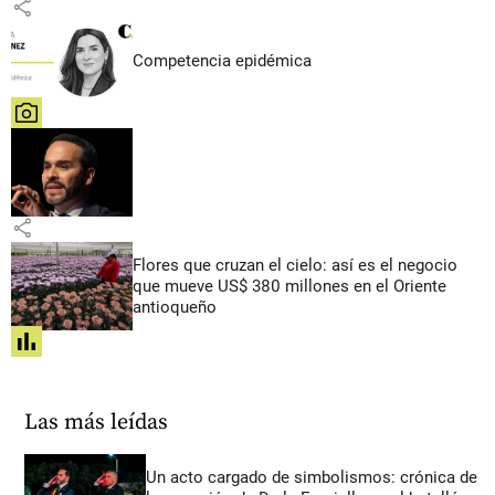
share
Competencia epidémica
share
share
Flores que cruzan el cielo: así es el negocio
que mueve US$ 380 millones en el Oriente
antioqueño
share
Las más leídas
Un acto cargado de simbolismos: crónica de