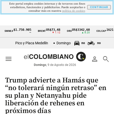
Este portal emplea cookies internas y de terceros con fines
estadísticos, funcionales y publicitarios. Puede aceptarlas o
CONTINUAR
consultar más en nuestra
politica de cookies
$1.750.905
US$73,48
US$3342,60
1621,34 p
MLV
BRENT
ORO
COLCAP
Cintillo
—
▼ 1.12
▲ 8.20
▲ 0
de
Pico y Placa Medellín
Domingo
no
no
indicadores
económicos
menu
person
search
Colombia
Domingo
, 9 de Agosto de 2026
Trump advierte a Hamás que
“no tolerará ningún retraso” en
su plan y Netanyahu pide
liberación de rehenes en
próximos días