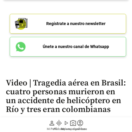
Regístrate a nuestro newsletter
Únete a nuestro canal de Whatsapp
Video | Tragedia aérea en Brasil:
cuatro personas murieron en
un accidente de helicóptero en
Río y tres eran colombianas
person
graphic_eq
play_arrow
photo_camera
account_circle
Cuatro personas muertas, entre ellas tres
Mi Perfil
Pódcast
Reportajes gráficos
Videos
Suscríbete