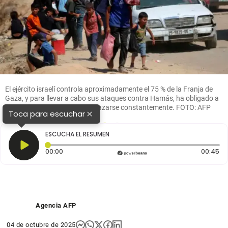
El ejército israelí controla aproximadamente el 75 % de la Franja de
Gaza, y para llevar a cabo sus ataques contra Hamás, ha obligado a
la población palestina a desplazarse constantemente. FOTO: AFP
×
Toca para escuchar
1
2
ESCUCHA EL RESUMEN
Tiempo transcurrido: 0 segundos
Du
00:00
00:45
Agencia AFP
04 de octubre de 2025