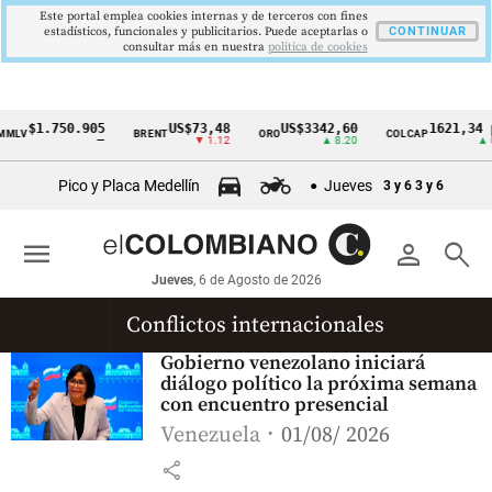
Este portal emplea cookies internas y de terceros con fines
estadísticos, funcionales y publicitarios. Puede aceptarlas o
CONTINUAR
consultar más en nuestra
politica de cookies
$1.750.905
US$73,48
US$3342,60
1621,34 p
MLV
BRENT
ORO
COLCAP
Cintillo
—
▼ 1.12
▲ 8.20
▲ 0.
de
Pico y Placa Medellín
Jueves
3 y 6
3 y 6
indicadores
económicos
menu
person
search
Colombia
Jueves
, 6 de Agosto de 2026
Conflictos internacionales
Gobierno venezolano iniciará
diálogo político la próxima semana
con encuentro presencial
Venezuela
01/08/ 2026
share