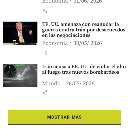
Economía
01/06/ 2026
share
EE. UU. amenaza con reanudar la
guerra contra Irán por desacuerdos
en las negociaciones
Economía
30/05/ 2026
share
Irán acusa a EE. UU. de violar el alto
al fuego tras nuevos bombardeos
Mundo
26/05/ 2026
share
MOSTRAR MÁS