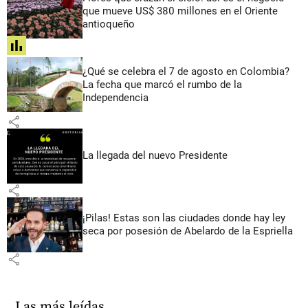
que mueve US$ 380 millones en el Oriente
antioqueño
share
¿Qué se celebra el 7 de agosto en Colombia?
La fecha que marcó el rumbo de la
Independencia
share
La llegada del nuevo Presidente
share
¡Pilas! Estas son las ciudades donde hay ley
seca por posesión de Abelardo de la Espriella
share
Las más leídas