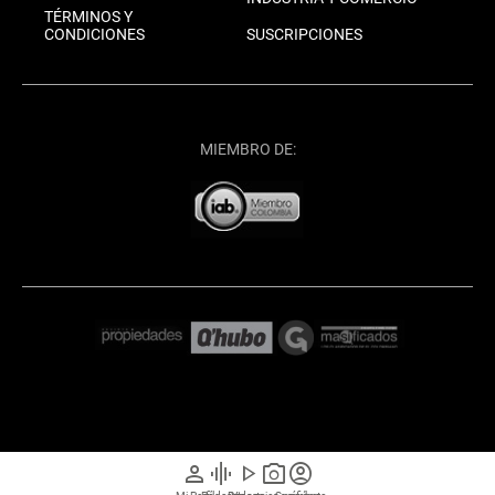
TÉRMINOS Y
CONDICIONES
SUSCRIPCIONES
MIEMBRO DE:
person
graphic_eq
play_arrow
photo_camera
account_circle