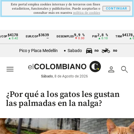
Este portal emplea cookies internas y de terceros con fines
estadísticos, funcionales y publicitarios. Puede aceptarlas o
CONTINUAR
consultar más en nuestra
politica de cookies
$4178
$3639
9,9 %
2,8 %
$4178,2
COP
EUR/COP
DESEMPLEO
PIB
TRM
Cintillo
▲ 0.42
—
▼ 0.30
▲ 0.10
▲ 0.4
de
Pico y Placa Medellín
Sabado
no
no
indicadores
económicos
menu
person
search
Colombia
Sábado
, 8 de Agosto de 2026
¿Por qué a los gatos les gustan
las palmadas en la nalga?