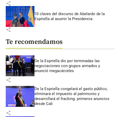
share
10 claves del discurso de Abelardo de la
Espriella al asumir la Presidencia
share
Te recomendamos
De la Espriella dio por terminadas las
negociaciones con grupos armados y
anunció megacárceles
share
De la Espriella congelará el gasto público,
eliminará el impuesto al patrimonio y
desarrollará el fracking: primeros anuncios
desde Cali
share