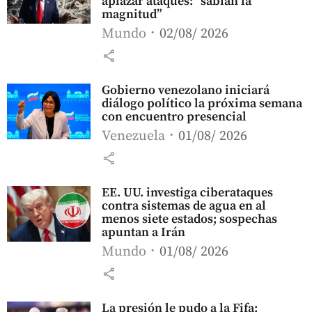
aplazar ataques: “sabían la
magnitud”
Mundo
02/08/ 2026
share
Gobierno venezolano iniciará
diálogo político la próxima semana
con encuentro presencial
Venezuela
01/08/ 2026
share
EE. UU. investiga ciberataques
contra sistemas de agua en al
menos siete estados; sospechas
apuntan a Irán
Mundo
01/08/ 2026
share
La presión le pudo a la Fifa: