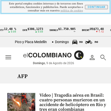
Este portal emplea cookies internas y de terceros con fines
estadísticos, funcionales y publicitarios. Puede aceptarlas o
CONTINUAR
consultar más en nuestra
politica de cookies
12,48 %
$386,1273
$1.750.905
US$73,48
TF
UVR
SMMLV
BRENT
O
Cintillo
▲ 0.05
▲ 0.03
—
▼ 1.12
de
Pico y Placa Medellín
Domingo
no
no
indicadores
económicos
menu
person
search
Colombia
Domingo
, 9 de Agosto de 2026
AFP
Video | Tragedia aérea en Brasil:
cuatro personas murieron en un
accidente de helicóptero en Río y
tres eran colombianas