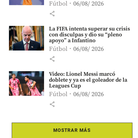
Fútbol
06/08/ 2026
share
La FIFA intenta superar su crisis
con disculpas y dio su “pleno
apoyo” a Infantino
Fútbol
06/08/ 2026
share
Video: Lionel Messi marcó
doblete y ya es el goleador de la
Leagues Cup
Fútbol
06/08/ 2026
share
MOSTRAR MÁS