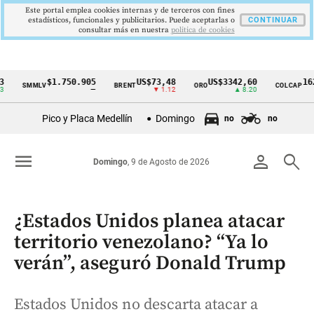
Este portal emplea cookies internas y de terceros con fines
estadísticos, funcionales y publicitarios. Puede aceptarlas o
CONTINUAR
consultar más en nuestra
politica de cookies
$1.750.905
US$73,48
US$3342,60
1621,34
SMMLV
BRENT
ORO
COLCAP
Cintillo
—
▼ 1.12
▲ 8.20
▲
de
Pico y Placa Medellín
Domingo
no
no
indicadores
económicos
menu
person
search
Domingo
, 9 de Agosto de 2026
Colombia
¿Estados Unidos planea atacar
territorio venezolano? “Ya lo
verán”, aseguró Donald Trump
Estados Unidos no descarta atacar a