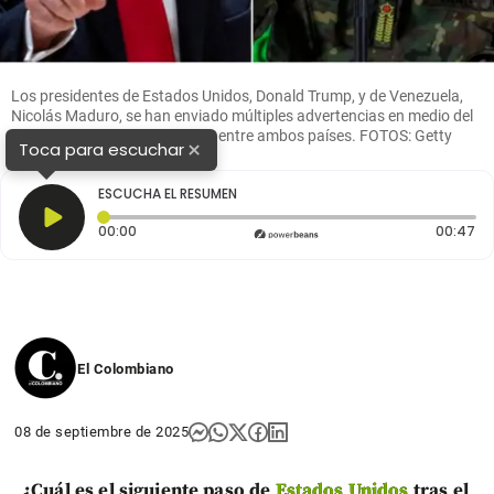
Los presidentes de Estados Unidos, Donald Trump, y de Venezuela,
Nicolás Maduro, se han enviado múltiples advertencias en medio del
escalamiento de las tensiones entre ambos países. FOTOS: Getty
×
Toca para escuchar
ESCUCHA EL RESUMEN
Tiempo transcurrido: 0 segundos
Du
00:00
00:47
El Colombiano
08 de septiembre de 2025
¿Cuál es el siguiente paso de
Estados Unidos
tras el