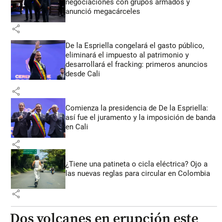
negociaciones con grupos armados y
anunció megacárceles
share
De la Espriella congelará el gasto público,
eliminará el impuesto al patrimonio y
desarrollará el fracking: primeros anuncios
desde Cali
share
Comienza la presidencia de De la Espriella:
así fue el juramento y la imposición de banda
en Cali
share
¿Tiene una patineta o cicla eléctrica? Ojo a
las nuevas reglas para circular en Colombia
share
Dos volcanes en erupción este