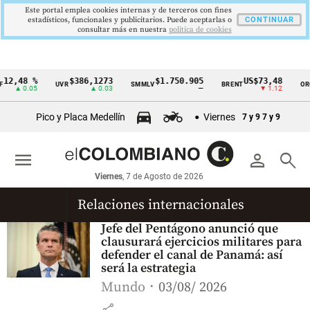
Este portal emplea cookies internas y de terceros con fines
estadísticos, funcionales y publicitarios. Puede aceptarlas o
CONTINUAR
consultar más en nuestra
politica de cookies
12,48 %
$386,1273
$1.750.905
US$73,48
UVR
SMMLV
BRENT
ORO
Cintillo
▲ 0.05
▲ 0.03
—
▼ 1.12
de
Pico y Placa Medellín
Viernes
7 y 9
7 y 9
indicadores
económicos
menu
person
search
Colombia
Viernes
, 7 de Agosto de 2026
Relaciones internacionales
Jefe del Pentágono anunció que
clausurará ejercicios militares para
defender el canal de Panamá: así
será la estrategia
Mundo
03/08/ 2026
share