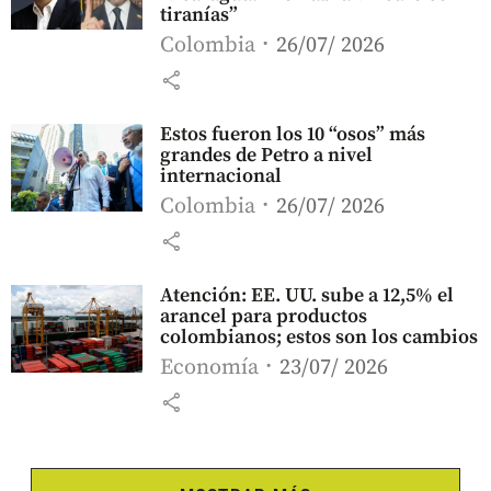
tiranías”
Colombia
26/07/ 2026
share
Estos fueron los 10 “osos” más
grandes de Petro a nivel
internacional
Colombia
26/07/ 2026
share
Atención: EE. UU. sube a 12,5% el
arancel para productos
colombianos; estos son los cambios
Economía
23/07/ 2026
share