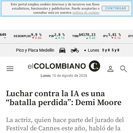
Este portal emplea cookies internas y de terceros con fines
estadísticos, funcionales y publicitarios. Puede aceptarlas o
CONTINUAR
consultar más en nuestra
politica de cookies
9
9,9 %
2,8 %
$4178,23
5,81 %
12
DESEMPLEO
PIB
TRM
IPC
DTF
Cintillo
—
▼ 0.30
▲ 0.10
▲ 0.42
▼ 0.12
de
Pico y Placa Medellín
Lunes
5 y 8
5 y 8
indicadores
económicos
menu
person
search
Colombia
Lunes
, 10 de Agosto de 2026
Luchar contra la IA es una
“batalla perdida”: Demi Moore
La actriz, quien hace parte del jurado del
Festival de Cannes este año, habló de la