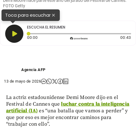
Demi Moore hace parte este año del jurado del Festival de Cannes.
FOTO Getty
×
Toca para escuchar
ESCUCHA EL RESUMEN
Tiempo transcurrido: 0 segundos
Du
00:00
00:43
Agencia AFP
13 de mayo de 2026
La actriz estadounidense Demi Moore dijo en el
Festival de Cannes que
luchar contra la inteligencia
artificial (IA)
es “una batalla que vamos a perder” y
que por eso es mejor encontrar caminos para
“trabajar con ello”.