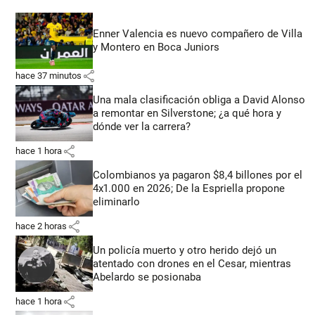
Enner Valencia es nuevo compañero de Villa
y Montero en Boca Juniors
share
hace 37 minutos
Una mala clasificación obliga a David Alonso
a remontar en Silverstone; ¿a qué hora y
dónde ver la carrera?
share
hace 1 hora
Colombianos ya pagaron $8,4 billones por el
4x1.000 en 2026; De la Espriella propone
eliminarlo
share
hace 2 horas
Un policía muerto y otro herido dejó un
atentado con drones en el Cesar, mientras
Abelardo se posionaba
share
hace 1 hora