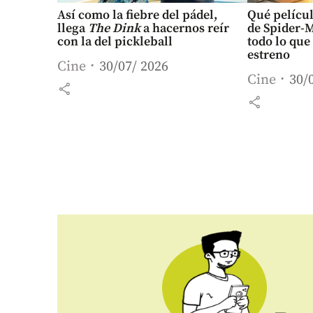
Así como la fiebre del pádel,
Qué películ
llega
The Dink
a hacernos reír
de Spider-
con la del pickleball
todo lo que
estreno
Cine
30/07/ 2026
Cine
30/
share
share