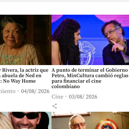
Rivera, la actriz que
A punto de terminar el Gobierno
la abuela de Ned en
Petro, MinCultura cambió reglas
n: No Way Home
para financiar el cine
colombiano
miento
04/08/ 2026
Cine
03/08/ 2026
share