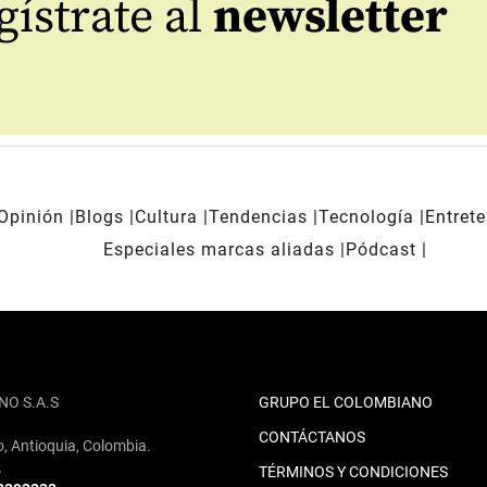
ístrate al
newsletter
Opinión
Blogs
Cultura
Tendencias
Tecnología
Entret
Especiales marcas aliadas
Pódcast
NO S.A.S
GRUPO EL COLOMBIANO
CONTÁCTANOS
o, Antioquia, Colombia.
2
TÉRMINOS Y CONDICIONES