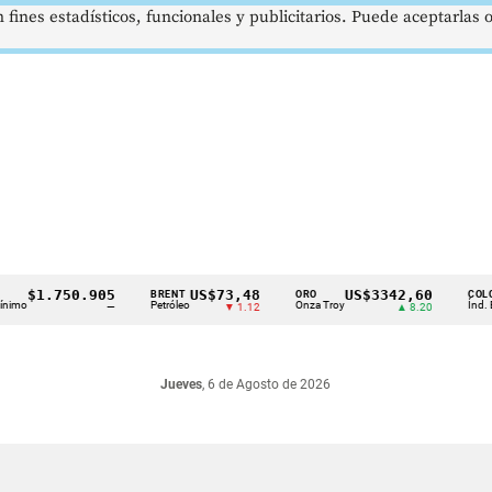
 fines estadísticos, funcionales y publicitarios. Puede aceptarlas
$1.750.905
US$73,48
US$3342,60
BRENT
ORO
COLCAP
Petróleo
Onza Troy
Índ. Bursáti
—
▼ 1.12
▲ 8.20
Jueves
, 6 de Agosto de 2026