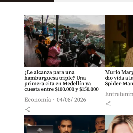
¿Le alcanza para una
Murió Mary 
hamburguesa triple? Una
dio vida a 
primera cita en Medellín ya
Spider-Ma
cuesta entre $100.000 y $150.000
Entreteni
Economía
04/08/ 2026
share
share