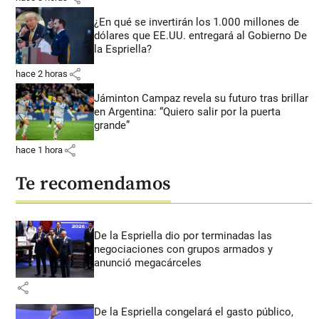
¿En qué se invertirán los 1.000 millones de
dólares que EE.UU. entregará al Gobierno De
la Espriella?
share
hace 2 horas
Jáminton Campaz revela su futuro tras brillar
en Argentina: “Quiero salir por la puerta
grande”
share
hace 1 hora
Te recomendamos
De la Espriella dio por terminadas las
negociaciones con grupos armados y
anunció megacárceles
share
De la Espriella congelará el gasto público,