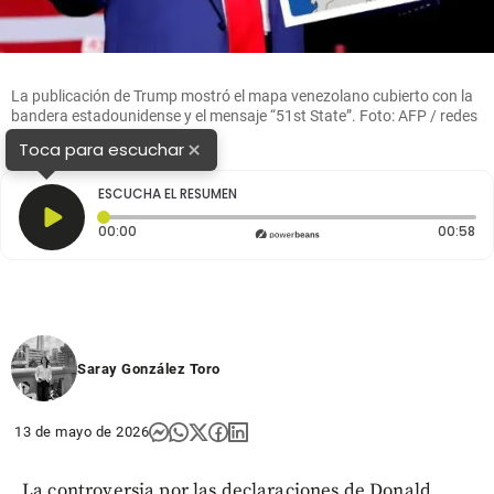
La publicación de Trump mostró el mapa venezolano cubierto con la
bandera estadounidense y el mensaje “51st State”. Foto: AFP / redes
sociales
×
Toca para escuchar
ESCUCHA EL RESUMEN
Tiempo transcurrido: 0 segundos
Du
00:00
00:58
Saray González Toro
13 de mayo de 2026
La controversia por las declaraciones de Donald