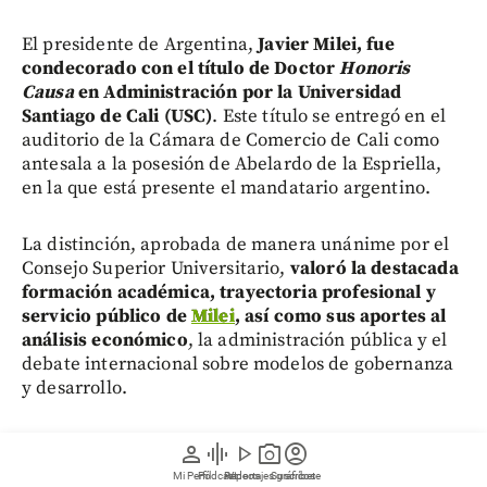
El presidente de Argentina,
Javier Milei, fue
condecorado con el título de Doctor
Honoris
Causa
en Administración por la Universidad
Santiago de Cali (USC)
. Este título se entregó en el
auditorio de la Cámara de Comercio de Cali como
antesala a la posesión de Abelardo de la Espriella,
en la que está presente el mandatario argentino.
La distinción, aprobada de manera unánime por el
Consejo Superior Universitario,
valoró la destacada
formación académica, trayectoria profesional y
servicio público de
Milei
, así como sus aportes al
análisis económico
, la administración pública y el
debate internacional sobre modelos de gobernanza
y desarrollo.
person
graphic_eq
play_arrow
photo_camera
account_circle
Mi Perfil
Pódcast
Reportajes gráficos
Videos
Suscríbete