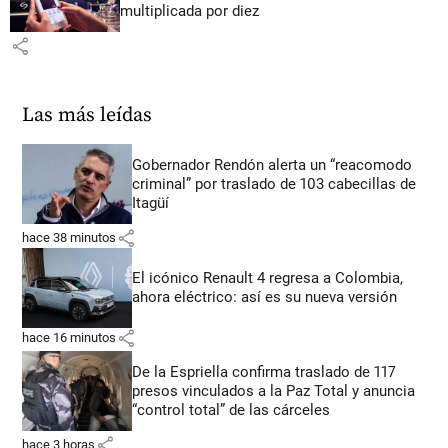
multiplicada por diez
share
Las más leídas
Gobernador Rendón alerta un “reacomodo
criminal” por traslado de 103 cabecillas de
Itagüí
share
hace 38 minutos
El icónico Renault 4 regresa a Colombia,
ahora eléctrico: así es su nueva versión
share
hace 16 minutos
De la Espriella confirma traslado de 117
presos vinculados a la Paz Total y anuncia
“control total” de las cárceles
share
hace 3 horas