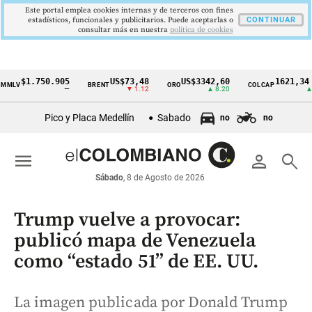
Este portal emplea cookies internas y de terceros con fines
estadísticos, funcionales y publicitarios. Puede aceptarlas o
CONTINUAR
consultar más en nuestra
politica de cookies
$1.750.905
US$73,48
US$3342,60
1621,34 pts
BRENT
ORO
COLCAP
Cintillo
—
▼ 1.12
▲ 8.20
▲ 0.67
de
Pico y Placa Medellín
Sabado
no
no
indicadores
económicos
menu
person
search
Colombia
Sábado
, 8 de Agosto de 2026
Trump vuelve a provocar:
publicó mapa de Venezuela
como “estado 51” de EE. UU.
La imagen publicada por Donald Trump