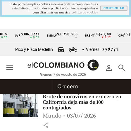
Este portal emplea cookies internas y de terceros con fines
estadísticos, funcionales y publicitarios. Puede aceptarlas o
CONTINUAR
consultar más en nuestra
politica de cookies
8 %
$386,1273
$1.750.905
US$73,48
US$3
UVR
SMMLV
BRENT
ORO
Cintillo
.05
▲ 0.03
—
▼ 1.12
de
Pico y Placa Medellín
Viernes
7 y 9
7 y 9
indicadores
económicos
menu
person
search
Colombia
Viernes
, 7 de Agosto de 2026
Crucero
Brote de norovirus en crucero en
California deja más de 100
contagiados
Mundo
03/07/ 2026
share