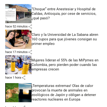
“Choque” entre Anestesiar y Hospital de
Caldas, Antioquia, por cese de servicios,
¿qué pasó?
share
hace 52 minutos
Claro y la Universidad de La Sabana abren
160 cupos para que jóvenes consigan su
primer empleo
share
hace 17 minutos
Mujeres lideran el 55% de las MiPymes en
Colombia, pero pierden poder cuando las
empresas crecen
share
hace 1 hora
¡Temperaturas extremas! Olas de calor
provocan la muerte de animales en
zoológicos de Japón y obligan a detener
reactores nucleares en Europa