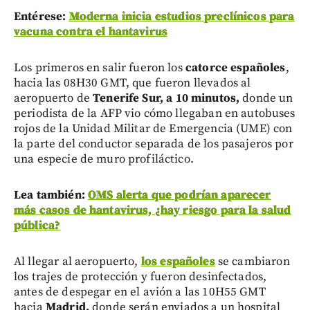
Entérese:
Moderna inicia estudios preclínicos para
vacuna contra el hantavirus
Los primeros en salir fueron los
catorce españoles
,
hacia las 08H30 GMT, que fueron llevados al
aeropuerto de
Tenerife Sur, a 10 minutos,
donde un
periodista de la AFP vio cómo llegaban en autobuses
rojos de la Unidad Militar de Emergencia (UME) con
la parte del conductor separada de los pasajeros por
una especie de muro profiláctico.
Lea también:
OMS alerta que podrían aparecer
más casos de hantavirus, ¿hay riesgo para la salud
pública?
Al llegar al aeropuerto,
los españoles
se cambiaron
los trajes de protección y fueron desinfectados,
antes de despegar en el avión a las 10H55 GMT
hacia
Madrid,
donde serán enviados a un hospital