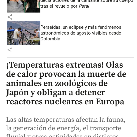
declaraciones de la cantante sobre su cuerpo
tras el revuelo por
Petal
share
Perseidas, un eclipse y más fenómenos
astronómicos de agosto visibles desde
Colombia
share
¡Temperaturas extremas! Olas
de calor provocan la muerte de
animales en zoológicos de
Japón y obligan a detener
reactores nucleares en Europa
Las altas temperaturas afectan la fauna,
la generación de energía, el transporte
fluvial y otras actividades en distintos