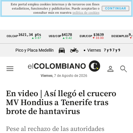
Este portal emplea cookies internas y de terceros con fines
estadísticos, funcionales y publicitarios. Puede aceptarlas o
CONTINUAR
consultar más en nuestra
politica de cookies
1621,34 pts
$4178
$3639
9,9 %
OLCAP
USD/COP
EUR/COP
DESEMPLEO
Cintillo
▲ 0.67
▲ 0.42
▼ 33.00
▼ 0.30
de
Pico y Placa Medellín
Viernes
7 y 9
7 y 9
indicadores
económicos
menu
person
search
Colombia
Viernes
, 7 de Agosto de 2026
En video | Así llegó el crucero
MV Hondius a Tenerife tras
brote de hantavirus
Pese al rechazo de las autoridades