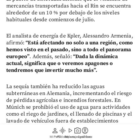
mercancías transportadas hacia el Rin se encuentra
alrededor de un 10 % por debajo de los niveles
habituales desde comienzos de julio.
El analista de energía de Kpler, Alessandro Armenia,
afirmó:
“Está afectando no solo a una región, como
hemos visto en el pasado, sino a todo el panorama
europeo”
. Además, señaló:
“Dada la dinámica
actual, significa que o veremos apagones o
tendremos que invertir mucho más”.
La sequía también ha reducido las aguas
subterráneas en Alemania, incrementando el riesgo
de pérdidas agrícolas e incendios forestales. En
Múnich se prohibió el uso de agua para actividades
como el riego de jardines, el llenado de piscinas y el
lavado de vehículos fuera de establecimientos
autorizados, con multas que pueden alcanzar los
person
graphic_eq
play_arrow
photo_camera
account_circle
50.000 euros.
Mi Perfil
Pódcast
Reportajes gráficos
Videos
Suscríbete