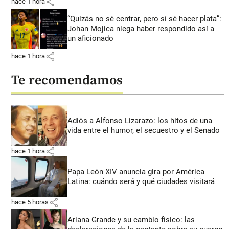
share
hace 1 hora
“Quizás no sé centrar, pero sí sé hacer plata”:
Johan Mojica niega haber respondido así a
un aficionado
share
hace 1 hora
Te recomendamos
Adiós a Alfonso Lizarazo: los hitos de una
vida entre el humor, el secuestro y el Senado
share
hace 1 hora
Papa León XIV anuncia gira por América
Latina: cuándo será y qué ciudades visitará
share
hace 5 horas
Ariana Grande y su cambio físico: las