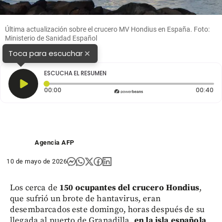
Última actualización sobre el crucero MV Hondius en España. Foto:
Ministerio de Sanidad Español
×
Toca para escuchar
ESCUCHA EL RESUMEN
Tiempo transcurrido: 0 segundos
Du
00:00
00:40
Agencia AFP
10 de mayo de 2026
Los cerca de
150 ocupantes del crucero Hondius
,
que sufrió un brote de hantavirus, eran
desembarcados este domingo, horas después de su
llegada al puerto de Granadilla,
en la isla española