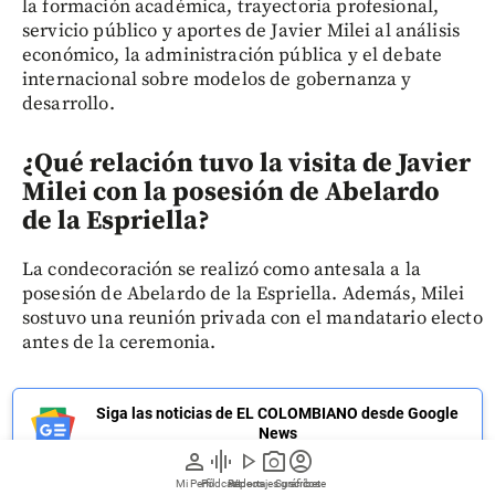
la formación académica, trayectoria profesional,
servicio público y aportes de Javier Milei al análisis
económico, la administración pública y el debate
internacional sobre modelos de gobernanza y
desarrollo.
¿Qué relación tuvo la visita de Javier
Milei con la posesión de Abelardo
de la Espriella?
La condecoración se realizó como antesala a la
posesión de Abelardo de la Espriella. Además, Milei
sostuvo una reunión privada con el mandatario electo
antes de la ceremonia.
Siga las noticias de EL COLOMBIANO desde Google
News
person
graphic_eq
play_arrow
photo_camera
account_circle
Mi Perfil
Pódcast
Reportajes gráficos
Videos
Suscríbete