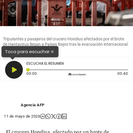
Tripulantes y pasajeros del crucero Hondius afectados por el brote
de Hantavirus llegan a Países Bajos tras la evacuación internacional.
Foto: Getty
×
Toca para escuchar
ESCUCHA EL RESUMEN
Tiempo transcurrido: 0 segundos
Du
00:00
00:40
Agencia AFP
11 de mayo de 2026
El crucero Hondius, afectado por un brote de