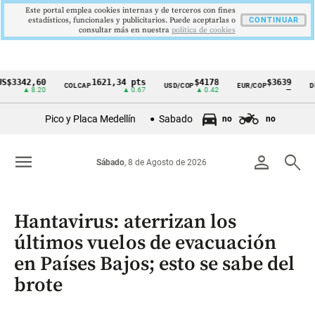
Este portal emplea cookies internas y de terceros con fines
estadísticos, funcionales y publicitarios. Puede aceptarlas o
CONTINUAR
consultar más en nuestra
politica de cookies
342,60
1621,34 pts
$4178
$3639
COLCAP
USD/COP
EUR/COP
DESEM
Cintillo
▲ 8.20
▲ 0.67
▲ 0.42
—
de
Pico y Placa Medellín
Sabado
no
no
indicadores
económicos
menu
person
search
Sábado
, 8 de Agosto de 2026
Colombia
Hantavirus: aterrizan los
últimos vuelos de evacuación
en Países Bajos; esto se sabe del
brote