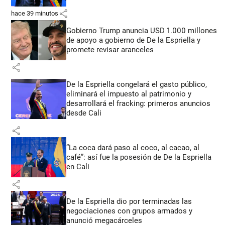
share
hace 39 minutos
Gobierno Trump anuncia USD 1.000 millones
de apoyo a gobierno de De la Espriella y
promete revisar aranceles
share
De la Espriella congelará el gasto público,
eliminará el impuesto al patrimonio y
desarrollará el fracking: primeros anuncios
desde Cali
share
“La coca dará paso al coco, al cacao, al
café”: así fue la posesión de De la Espriella
en Cali
share
De la Espriella dio por terminadas las
negociaciones con grupos armados y
anunció megacárceles