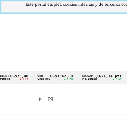
Este portal emplea cookies internas y de terceros con
S$73,48
US$3342,60
1621,34 pts
ORO
COLCAP
USD/C
Cintillo
Onza Troy
Índ. Bursátil
Dólar 
▼ 1.12
▲ 8.20
▲ 0.67
de
indicadores
graphic_eq
play_arrow
photo_camera
económicos
Colombia