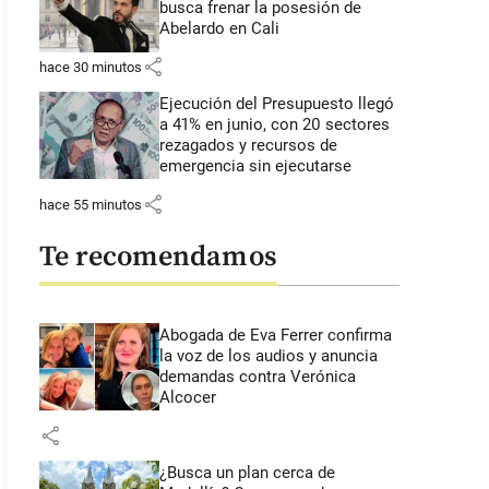
busca frenar la posesión de
Abelardo en Cali
share
hace 30 minutos
Ejecución del Presupuesto llegó
a 41% en junio, con 20 sectores
rezagados y recursos de
emergencia sin ejecutarse
share
hace 55 minutos
Te recomendamos
Abogada de Eva Ferrer confirma
la voz de los audios y anuncia
demandas contra Verónica
Alcocer
share
¿Busca un plan cerca de