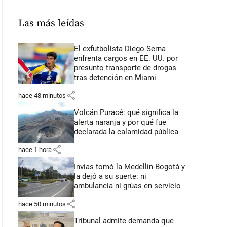
Las más leídas
El exfutbolista Diego Serna
enfrenta cargos en EE. UU. por
presunto transporte de drogas
tras detención en Miami
share
hace 48 minutos
Volcán Puracé: qué significa la
alerta naranja y por qué fue
declarada la calamidad pública
share
hace 1 hora
Invías tomó la Medellín-Bogotá y
la dejó a su suerte: ni
ambulancia ni grúas en servicio
share
hace 50 minutos
Tribunal admite demanda que