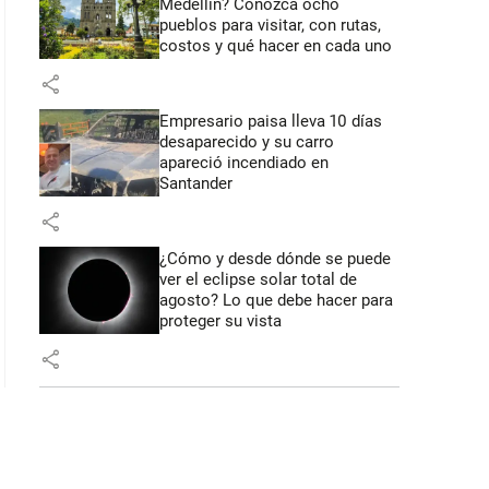
Medellín? Conozca ocho
pueblos para visitar, con rutas,
costos y qué hacer en cada uno
: 45 segundos
share
Empresario paisa lleva 10 días
desaparecido y su carro
apareció incendiado en
Santander
share
¿Cómo y desde dónde se puede
ver el eclipse solar total de
agosto? Lo que debe hacer para
proteger su vista
share