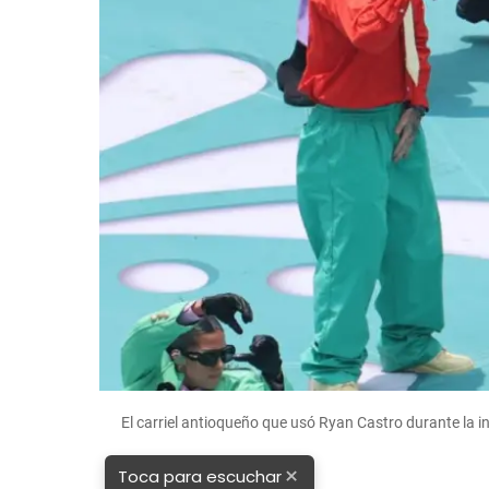
El carriel antioqueño que usó Ryan Castro durante la
×
Toca para escuchar