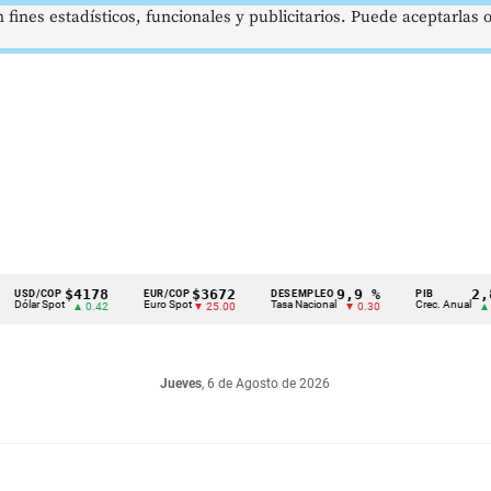
 fines estadísticos, funcionales y publicitarios. Puede aceptarlas
$4178
$3672
9,9 %
2,8 %
OP
EUR/COP
DESEMPLEO
PIB
Spot
Euro Spot
Tasa Nacional
Crec. Anual
▲ 0.42
▼ 25.00
▼ 0.30
▲ 0.10
Jueves
, 6 de Agosto de 2026