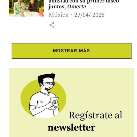
amistad con su primer disco
juntos,
Omerta
Música
27/04/ 2026
share
MOSTRAR MÁS
Regístrate al
newsletter