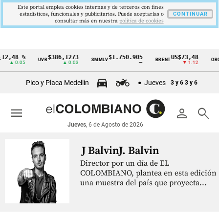
Este portal emplea cookies internas y de terceros con fines
estadísticos, funcionales y publicitarios. Puede aceptarlas o
CONTINUAR
consultar más en nuestra
politica de cookies
12,48 %
$386,1273
$1.750.905
US$73,48
UVR
SMMLV
BRENT
ORO
Cintillo
▲ 0.05
▲ 0.03
—
▼ 1.12
de
Pico y Placa Medellín
Jueves
3 y 6
3 y 6
indicadores
económicos
menu
person
search
Colombia
Jueves
, 6 de Agosto de 2026
J Balvin
J. Balvin
Director por un día de EL
COLOMBIANO, plantea en esta edición
una muestra del país que proyecta...