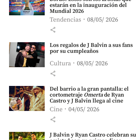
estarán en la inauguración del
Mundial 2026
Tendencias
08/05/ 2026
share
Los regalos de J Balvin a sus fans
por su cumpleaños
Cultura
08/05/ 2026
share
Del barrio a la gran pantalla: el
cortometraje
Omerta
de Ryan
Castro y J Balvin llega al cine
Cine
04/05/ 2026
share
J Balvin y Ryan Castro celebran su