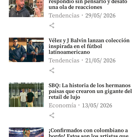
respondió sin pensarlo y desató
una ola de reacciones
Tendencias
29/05/ 2026
share
Vélez y J Balvin lanzan colección
inspirada en el fútbol
latinoamericano
Tendencias
21/05/ 2026
share
SBQ: La historia de los hermanos
paisas que crearon un gigante del
retail de lujo
Economía
13/05/ 2026
share
¡Confirmados con colombiano a
bordo! Estos son los artistas que