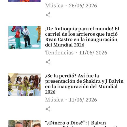
Música
26/06/ 2026
share
¡De Antioquia para el mundo! El
carriel de los arrieros que lució
Ryan Castro en la inauguración
del Mundial 2026
Tendencias
11/06/ 2026
share
¿Se la perdió? Así fue la
presentación de Shakira y J Balvin
en la inauguración del Mundial
2026
Música
11/06/ 2026
share
“¿Dinero o Dios?”: J Balvin