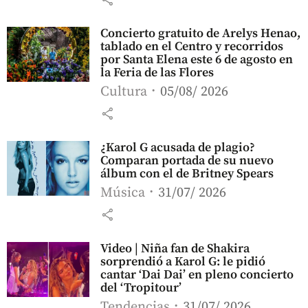
Concierto gratuito de Arelys Henao,
tablado en el Centro y recorridos
por Santa Elena este 6 de agosto en
la Feria de las Flores
Cultura
05/08/ 2026
share
¿Karol G acusada de plagio?
Comparan portada de su nuevo
álbum con el de Britney Spears
Música
31/07/ 2026
share
Video | Niña fan de Shakira
sorprendió a Karol G: le pidió
cantar ‘Dai Dai’ en pleno concierto
del ‘Tropitour’
Tendencias
31/07/ 2026