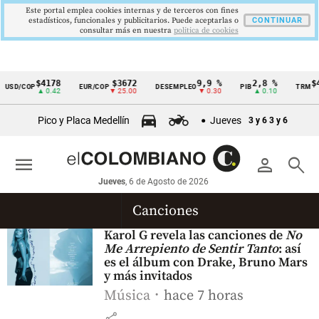
Este portal emplea cookies internas y de terceros con fines
estadísticos, funcionales y publicitarios. Puede aceptarlas o
CONTINUAR
consultar más en nuestra
politica de cookies
$4178
$3672
9,9 %
2,8 %
$4
USD/COP
EUR/COP
DESEMPLEO
PIB
TRM
Cintillo
▲ 0.42
▼ 25.00
▼ 0.30
▲ 0.10
de
Pico y Placa Medellín
Jueves
3 y 6
3 y 6
indicadores
económicos
menu
person
search
Colombia
Jueves
, 6 de Agosto de 2026
Canciones
Karol G revela las canciones de
No
Me Arrepiento de Sentir Tanto
: así
es el álbum con Drake, Bruno Mars
y más invitados
Música
hace 7 horas
share