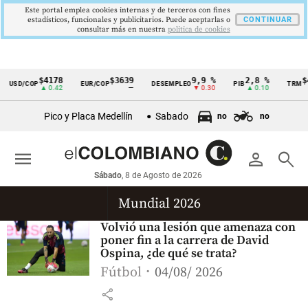
Este portal emplea cookies internas y de terceros con fines
estadísticos, funcionales y publicitarios. Puede aceptarlas o
CONTINUAR
consultar más en nuestra
politica de cookies
$4178
$3639
9,9 %
2,8 %
$4
USD/COP
EUR/COP
DESEMPLEO
PIB
TRM
Cintillo
▲ 0.42
—
▼ 0.30
▲ 0.10
de
Pico y Placa Medellín
Sabado
no
no
indicadores
económicos
menu
person
search
Colombia
Sábado
, 8 de Agosto de 2026
Mundial 2026
Volvió una lesión que amenaza con
poner fin a la carrera de David
Ospina, ¿de qué se trata?
Fútbol
04/08/ 2026
share