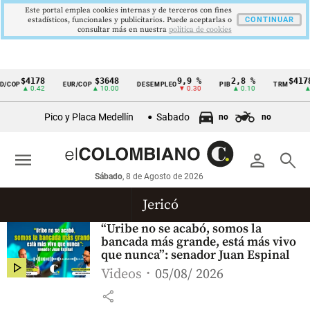
Este portal emplea cookies internas y de terceros con fines
estadísticos, funcionales y publicitarios. Puede aceptarlas o
CONTINUAR
consultar más en nuestra
politica de cookies
$4178
$3648
9,9 %
2,8 %
$4178
/COP
EUR/COP
DESEMPLEO
PIB
TRM
Cintillo
▲ 0.42
▲ 10.00
▼ 0.30
▲ 0.10
▲ 0
de
Pico y Placa Medellín
Sabado
no
no
indicadores
económicos
menu
person
search
Colombia
Sábado
, 8 de Agosto de 2026
Jericó
“Uribe no se acabó, somos la
bancada más grande, está más vivo
que nunca”: senador Juan Espinal
Videos
05/08/ 2026
share