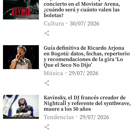
concierto en el Movistar Arena,
¿cuándo será y cuánto valen las
boletas?
Cultura
30/07/ 2026
share
Guía definitiva de Ricardo Arjona
en Bogotá: datos, fechas, repertorio
y recomendaciones de la gira ‘Lo
Que el Seco No Dijo’
Música
29/07/ 2026
share
Kavinsky, el DJ francés creador de
Nightcall y referente del synthwave,
muere a los 50 años
Tendencias
29/07/ 2026
share