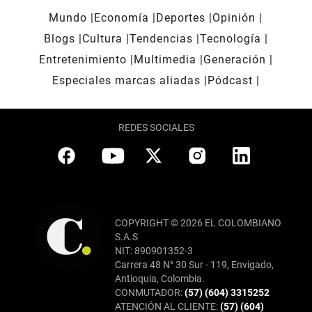
Mundo
Economía
Deportes
Opinión
Blogs
Cultura
Tendencias
Tecnología
Entretenimiento
Multimedia
Generación
Especiales marcas aliadas
Pódcast
REDES SOCIALES
COPYRIGHT © 2026 EL COLOMBIANO
S.A.S
NIT: 890901352-3
Carrera 48 N° 30 Sur - 119, Envigado,
Antioquia, Colombia.
CONMUTADOR:
(57) (604) 3315252
ATENCIÓN AL CLIENTE:
(57) (604)