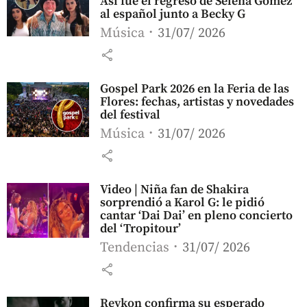
Así fue el regreso de Selena Gómez
al español junto a Becky G
Música
31/07/ 2026
share
Gospel Park 2026 en la Feria de las
Flores: fechas, artistas y novedades
del festival
Música
31/07/ 2026
share
Video | Niña fan de Shakira
sorprendió a Karol G: le pidió
cantar ‘Dai Dai’ en pleno concierto
del ‘Tropitour’
Tendencias
31/07/ 2026
share
Reykon confirma su esperado