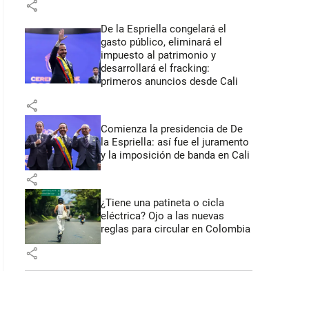
share
 53 segundos
De la Espriella congelará el
gasto público, eliminará el
impuesto al patrimonio y
desarrollará el fracking:
primeros anuncios desde Cali
share
Comienza la presidencia de De
la Espriella: así fue el juramento
y la imposición de banda en Cali
share
¿Tiene una patineta o cicla
eléctrica? Ojo a las nuevas
reglas para circular en Colombia
share