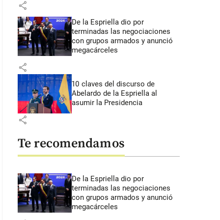
share
De la Espriella dio por
terminadas las negociaciones
con grupos armados y anunció
megacárceles
share
10 claves del discurso de
Abelardo de la Espriella al
asumir la Presidencia
share
Te recomendamos
De la Espriella dio por
terminadas las negociaciones
con grupos armados y anunció
megacárceles