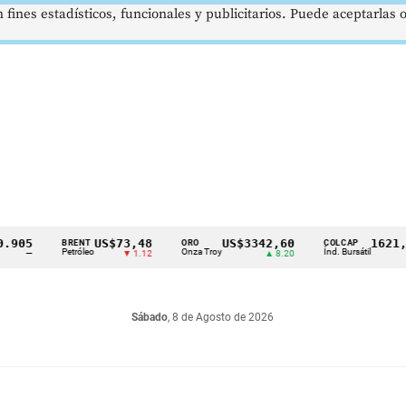
 fines estadísticos, funcionales y publicitarios. Puede aceptarlas
US$73,48
US$3342,60
1621,34 pt
BRENT
ORO
COLCAP
Petróleo
Onza Troy
Índ. Bursátil
▼ 1.12
▲ 8.20
▲ 0.
Sábado
, 8 de Agosto de 2026