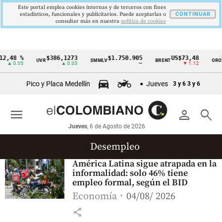
Este portal emplea cookies internas y de terceros con fines
estadísticos, funcionales y publicitarios. Puede aceptarlas o
CONTINUAR
consultar más en nuestra
politica de cookies
2,48 %
$386,1273
$1.750.905
US$73,48
U
UVR
SMMLV
BRENT
ORO
Cintillo
▲ 0.05
▲ 0.03
—
▼ 1.12
de
Pico y Placa Medellín
Jueves
3 y 6
3 y 6
indicadores
económicos
menu
person
search
Colombia
Jueves
, 6 de Agosto de 2026
Desempleo
América Latina sigue atrapada en la
informalidad: solo 46% tiene
empleo formal, según el BID
Economía
04/08/ 2026
share