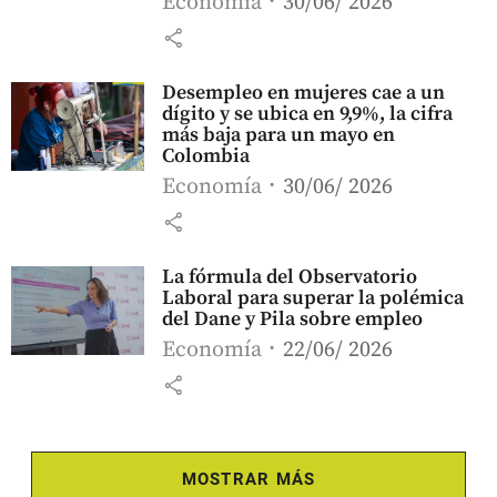
Economía
30/06/ 2026
share
Desempleo en mujeres cae a un
dígito y se ubica en 9,9%, la cifra
más baja para un mayo en
Colombia
Economía
30/06/ 2026
share
La fórmula del Observatorio
Laboral para superar la polémica
del Dane y Pila sobre empleo
Economía
22/06/ 2026
share
MOSTRAR MÁS