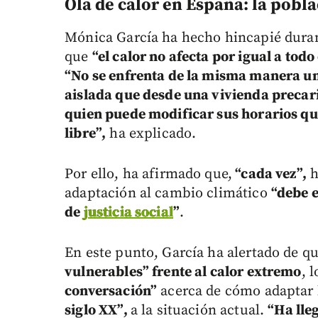
Ola de calor en España: l
a pobla
Mónica García ha hecho hincapié durant
que
“el calor no afecta por igual a tod
“No se enfrenta de la misma manera u
aislada que desde una vivienda precar
quien puede modificar sus horarios que
libre”,
ha explicado.
Por ello, ha afirmado que,
“cada vez”,
h
adaptación al cambio climático
“debe e
de
justicia social
”
.
En este punto, García ha alertado de qu
vulnerables” frente al calor extremo
, 
conversación”
acerca de cómo adaptar l
siglo XX”,
a la situación actual.
“Ha lle