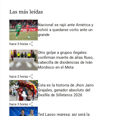
Las más leídas
Nacional se rajó ante América y
volvió a quedarse corto ante un
grande
share
hace 5 horas
Otro golpe a grupos ilegales:
confirman muerte de alias Ruso,
cabecilla de disidencias de Iván
Mordisco en el Meta
share
hace 2 horas
Esta es la historia de Jhon Jairo
Grajales, ganador absoluto del
Desfile de Silleteros 2026
share
hace 3 horas
Ted Lasso regresa: así será la