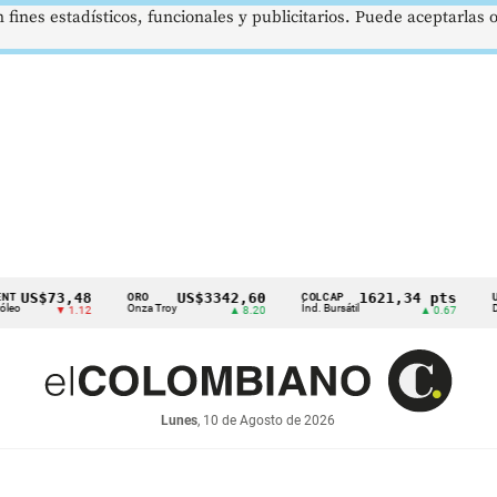
 fines estadísticos, funcionales y publicitarios. Puede aceptarlas
$73,48
US$3342,60
1621,34 pts
ORO
COLCAP
USD/COP
Onza Troy
Índ. Bursátil
Dólar Spo
▼ 1.12
▲ 8.20
▲ 0.67
Lunes
, 10 de Agosto de 2026