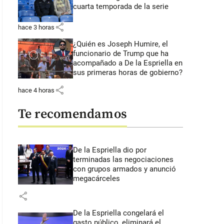
cuarta temporada de la serie
share
hace 3 horas
¿Quién es Joseph Humire, el
funcionario de Trump que ha
acompañado a De la Espriella en
sus primeras horas de gobierno?
share
hace 4 horas
Te recomendamos
De la Espriella dio por
terminadas las negociaciones
con grupos armados y anunció
megacárceles
share
De la Espriella congelará el
gasto público, eliminará el