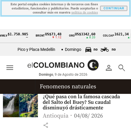
Este portal emplea cookies internas y de terceros con fines
estadísticos, funcionales y publicitarios. Puede aceptarlas o
CONTINUAR
consultar más en nuestra
politica de cookies
$1.750.905
US$73,48
US$3342,60
1621,34 p
MLV
BRENT
ORO
COLCAP
Cintillo
—
▼ 1.12
▲ 8.20
▲ 0
de
Pico y Placa Medellín
Domingo
no
no
indicadores
económicos
menu
person
search
Colombia
Domingo
, 9 de Agosto de 2026
Fenomenos naturales
¿Qué pasa con la famosa cascada
del Salto del Buey? Su caudal
disminuyó drásticamente
Antioquia
04/08/ 2026
share