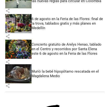
las nuevas reglas para circular en Colombia
share
6 de agosto en la Feria de las Flores: final de
la trova, tablados gratis y más planes en
Medellín
share
Concierto gratuito de Arelys Henao, tablado
en el Centro y recorridos por Santa Elena
este 6 de agosto en la Feria de las Flores
share
Murió la bebé hipopótamo rescatada en el
Magdalena Medio
share