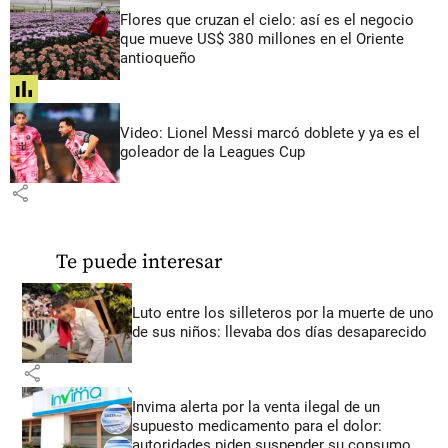
Flores que cruzan el cielo: así es el negocio
que mueve US$ 380 millones en el Oriente
antioqueño
share
Video: Lionel Messi marcó doblete y ya es el
goleador de la Leagues Cup
share
Te puede interesar
Luto entre los silleteros por la muerte de uno
de sus niños: llevaba dos días desaparecido
share
Invima alerta por la venta ilegal de un
supuesto medicamento para el dolor:
autoridades piden suspender su consumo