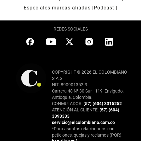
Especiales marcas aliadas
Pódcast
REDES SOCIALES
COPYRIGHT © 2026 EL COLOMBIANO
S.A.S
NIT: 890901352-3
Carrera 48 N° 30 Sur - 119, Envigado,
Antioquia, Colombia.
CONMUTADOR:
(57) (604) 3315252
ATENCIÓN AL CLIENTE:
(57) (604)
3393333
servicio@elcolombiano.com.co
*Para asuntos relacionados con
peticiones, quejas y reclamos (PQR),