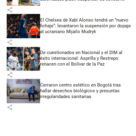
share
El Chelsea de Xabi Alonso tendrá un “nuevo
fichaje”: levantaron la suspensión por dopaje
al ucraniano Mijailo Mudryk
share
De cuestionados en Nacional y el DIM al
éxito internacional: Asprilla y Restrepo
renacen con el Bolívar de la Paz
share
Cerraron centro estético en Bogotá tras
hallar desechos biológicos y presuntas
irregularidades sanitarias
share