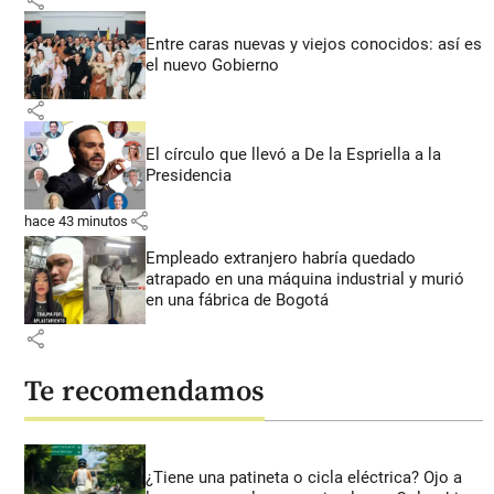
share
Entre caras nuevas y viejos conocidos: así es
el nuevo Gobierno
share
El círculo que llevó a De la Espriella a la
Presidencia
share
hace 43 minutos
Empleado extranjero habría quedado
atrapado en una máquina industrial y murió
en una fábrica de Bogotá
share
Te recomendamos
¿Tiene una patineta o cicla eléctrica? Ojo a