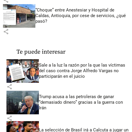
share
“Choque” entre Anestesiar y Hospital de
Caldas, Antioquia, por cese de servicios, ¿qué
pasó?
share
Te puede interesar
Sale a la luz la razón por la que las víctimas
del caso contra Jorge Alfredo Vargas no
participarán en el juicio
share
Trump acusa a las petroleras de ganar
“demasiado dinero” gracias a la guerra con
Irán
share
La selección de Brasil irá a Calcuta a jugar un