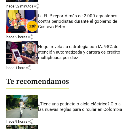
share
hace 52 minutos
La FLIP reportó más de 2.000 agresiones
contra periodistas durante el gobierno de
Gustavo Petro
share
hace 2 horas
Nequi revela su estrategia con IA: 98% de
atención automatizada y cartera de crédito
multiplicada por diez
share
hace 1 hora
Te recomendamos
¿Tiene una patineta o cicla eléctrica? Ojo a
las nuevas reglas para circular en Colombia
share
hace 9 horas