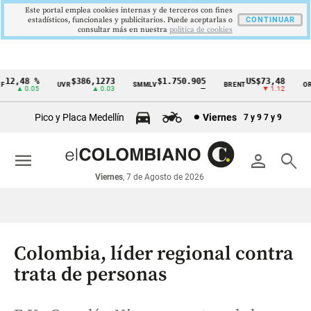
Este portal emplea cookies internas y de terceros con fines
estadísticos, funcionales y publicitarios. Puede aceptarlas o
CONTINUAR
consultar más en nuestra
politica de cookies
12,48 %
$386,1273
$1.750.905
US$73,48
UVR
SMMLV
BRENT
ORO
Cintillo
▲ 0.05
▲ 0.03
—
▼ 1.12
de
Pico y Placa Medellín
Viernes
7 y 9
7 y 9
indicadores
económicos
menu
person
search
Colombia
Viernes
, 7 de Agosto de 2026
Colombia, líder regional contra
trata de personas