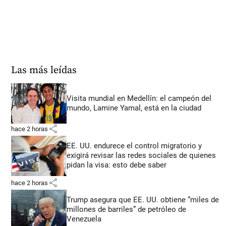
Las más leídas
Visita mundial en Medellín: el campeón del
mundo, Lamine Yamal, está en la ciudad
share
hace 2 horas
EE. UU. endurece el control migratorio y
exigirá revisar las redes sociales de quienes
pidan la visa: esto debe saber
share
hace 2 horas
Trump asegura que EE. UU. obtiene “miles de
millones de barriles” de petróleo de
Venezuela