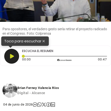
Para opositores, el verdadero gesto sería retirar el proyecto radicado
en el Congreso. Foto: Colprensa
×
Toca para escuchar
ESCUCHA EL RESUMEN
Tiempo transcurrido: 0 segundos
Du
00:00
00:47
Brian Ferney Valencia Ríos
Digital - Alcance
04 de junio de 2026