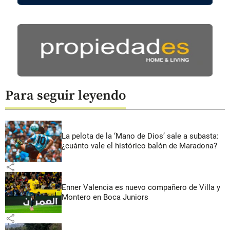
Para seguir leyendo
La pelota de la ‘Mano de Dios’ sale a subasta:
¿cuánto vale el histórico balón de Maradona?
share
Enner Valencia es nuevo compañero de Villa y
Montero en Boca Juniors
share