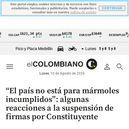
Este portal emplea cookies internas y de terceros con fines
estadísticos, funcionales y publicitarios. Puede aceptarlas o
CONTINUAR
consultar más en nuestra
politica de cookies
1621,34 pts
$4178
$3649
9,9 %
COLCAP
USD/COP
EUR/COP
DESEMPLEO
Cintillo
▲ 0.67
▲ 0.42
—
▼ 0.30
de
Pico y Placa Medellín
Lunes
5 y 8
5 y 8
indicadores
económicos
menu
person
search
Colombia
Lunes
, 10 de Agosto de 2026
“El país no está para mármoles
incumplidos”: algunas
reacciones a la suspensión de
firmas por Constituyente