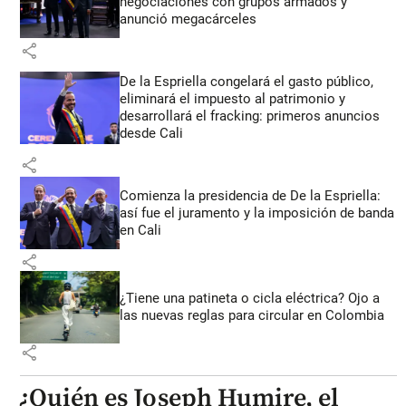
negociaciones con grupos armados y
anunció megacárceles
share
De la Espriella congelará el gasto público,
eliminará el impuesto al patrimonio y
desarrollará el fracking: primeros anuncios
desde Cali
share
Comienza la presidencia de De la Espriella:
así fue el juramento y la imposición de banda
en Cali
share
¿Tiene una patineta o cicla eléctrica? Ojo a
las nuevas reglas para circular en Colombia
share
¿Quién es Joseph Humire, el