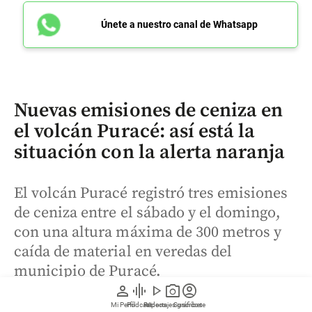
Únete a nuestro canal de Whatsapp
Nuevas emisiones de ceniza en
el volcán Puracé: así está la
situación con la alerta naranja
El volcán Puracé registró tres emisiones
de ceniza entre el sábado y el domingo,
con una altura máxima de 300 metros y
caída de material en veredas del
municipio de Puracé.
person
graphic_eq
play_arrow
photo_camera
account_circle
Mi Perfil
Pódcast
Reportajes gráficos
Videos
Suscríbete