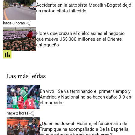
Accidente en la autopista Medellín-Bogotá dejó
un motociclista fallecido
share
hace 8 horas
Flores que cruzan el cielo: así es el negocio
que mueve US$ 380 millones en el Oriente
antioqueño
share
Las más leídas
En vivo | Se va terminando el primer tiempo y
América y Nacional no se hacen daño: 0-0 en
el marcador
share
hace 2 horas
¿Quién es Joseph Humire, el funcionario de
Trump que ha acompañado a De la Espriella
en sus primeras horas de gobierno?