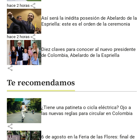
share
hace 2 horas
Así será la inédita posesión de Abelardo de la
Espriella: este es el orden de la ceremonia
share
hace 2 horas
Diez claves para conocer al nuevo presidente
de Colombia, Abelardo de la Espriella
share
Te recomendamos
¿Tiene una patineta o cicla eléctrica? Ojo a
las nuevas reglas para circular en Colombia
share
6 de agosto en la Feria de las Flores: final de