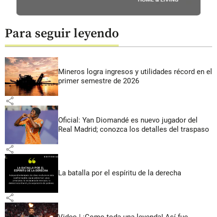
Para seguir leyendo
Mineros logra ingresos y utilidades récord en el
primer semestre de 2026
share
Oficial: Yan Diomandé es nuevo jugador del
Real Madrid; conozca los detalles del traspaso
share
La batalla por el espíritu de la derecha
share
Video | ¡Como toda una leyenda! Así fue