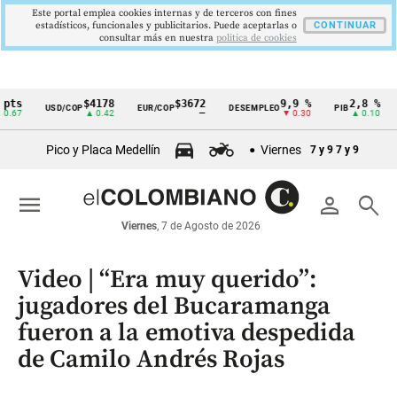
Este portal emplea cookies internas y de terceros con fines
estadísticos, funcionales y publicitarios. Puede aceptarlas o
CONTINUAR
consultar más en nuestra
politica de cookies
$4178
$3672
9,9 %
2,8 %
$
USD/COP
EUR/COP
DESEMPLEO
PIB
TRM
Cintillo
▲ 0.42
—
▼ 0.30
▲ 0.10
de
Pico y Placa Medellín
Viernes
7 y 9
7 y 9
indicadores
económicos
menu
person
search
Colombia
Viernes
, 7 de Agosto de 2026
Video | “Era muy querido”:
jugadores del Bucaramanga
fueron a la emotiva despedida
de Camilo Andrés Rojas