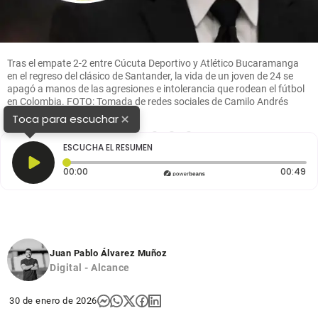
Tras el empate 2-2 entre Cúcuta Deportivo y Atlético Bucaramanga
en el regreso del clásico de Santander, la vida de un joven de 24 se
apagó a manos de las agresiones e intolerancia que rodean el fútbol
en Colombia. FOTO: Tomada de redes sociales de Camilo Andrés
Rojas y cortesía
×
Toca para escuchar
1
2
3
4
5
ESCUCHA EL RESUMEN
Tiempo transcurrido: 0 segundos
Du
00:00
00:49
Juan Pablo Álvarez Muñoz
Digital - Alcance
30 de enero de 2026