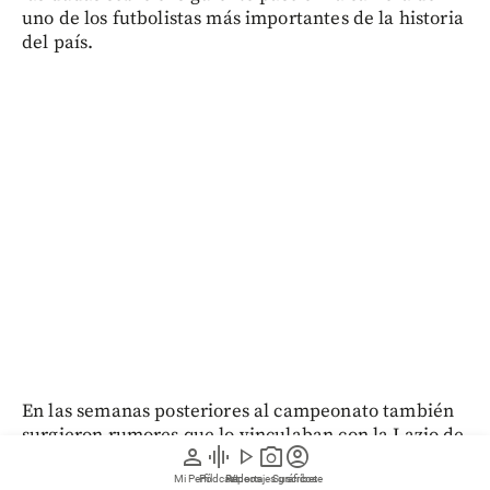
uno de los futbolistas más importantes de la historia
del país.
En las semanas posteriores al campeonato también
surgieron rumores que lo vinculaban con la Lazio de
person
graphic_eq
play_arrow
photo_camera
account_circle
Italia, pero esas versiones tampoco avanzaron y
nunca se tradujeron en una negociación formal.
Mi Perfil
Pódcast
Reportajes gráficos
Videos
Suscríbete