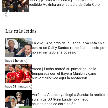
recibido Vozinha en el estadio de Colo Colo
share
Las más leídas
En vivo | Abelardo de la Espriella ya está en el
centro de Cali y Santos rompió el silencio por
no ser invitado a la posesión
share
hace 3 horas
Video | Lucho marcó su primer gol de la
temporada con el Bayern Múnich y ganó
nuevo título; vea aquí la anotación
share
hace 58 minutos
Verónica Alcocer ya llegó a Suecia: la recibió
su amiga DJ Gunn Lundemo y negó
acusaciones de corrupción