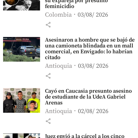
su expareja por presunto
feminicidio
Colombia
03/08/ 2026
share
Asesinaron a hombre que se bajó de
una camioneta blindada en un mall
comercial, en Envigado: lo habrían
citado
Antioquia
03/08/ 2026
share
Cayó en Caucasia presunto asesino
de estudiante de la UdeA Gabriel
Arenas
Antioquia
02/08/ 2026
share
Juez envió a la cárcel a los cinco