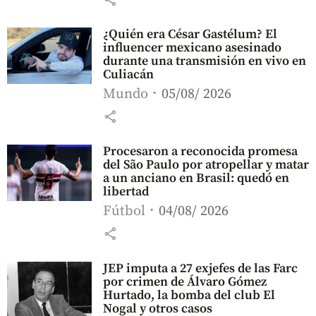
¿Quién era César Gastélum? El
influencer mexicano asesinado
durante una transmisión en vivo en
Culiacán
Mundo
05/08/ 2026
share
Procesaron a reconocida promesa
del São Paulo por atropellar y matar
a un anciano en Brasil: quedó en
libertad
Fútbol
04/08/ 2026
share
JEP imputa a 27 exjefes de las Farc
por crimen de Álvaro Gómez
Hurtado, la bomba del club El
Nogal y otros casos