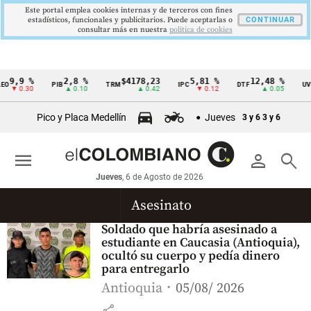
Este portal emplea cookies internas y de terceros con fines
estadísticos, funcionales y publicitarios. Puede aceptarlas o
CONTINUAR
consultar más en nuestra
politica de cookies
9,9 %
2,8 %
$4178,23
5,81 %
12,48 %
O
PIB
TRM
IPC
DTF
UVR
Cintillo
▼ 0.30
▲ 0.10
▲ 0.42
▼ 0.12
▲ 0.05
de
Pico y Placa Medellín
Jueves
3 y 6
3 y 6
indicadores
económicos
menu
person
search
Colombia
Jueves
, 6 de Agosto de 2026
Asesinato
Soldado que habría asesinado a
estudiante en Caucasia (Antioquia),
ocultó su cuerpo y pedía dinero
para entregarlo
Antioquia
05/08/ 2026
share