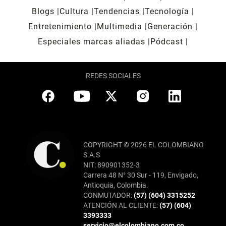
Blogs
Cultura
Tendencias
Tecnología
Entretenimiento
Multimedia
Generación
Especiales marcas aliadas
Pódcast
REDES SOCIALES
COPYRIGHT © 2026 EL COLOMBIANO
S.A.S
NIT: 890901352-3
Carrera 48 N° 30 Sur - 119, Envigado,
Antioquia, Colombia.
CONMUTADOR:
(57) (604) 3315252
ATENCIÓN AL CLIENTE:
(57) (604)
3393333
servicio@elcolombiano.com.co