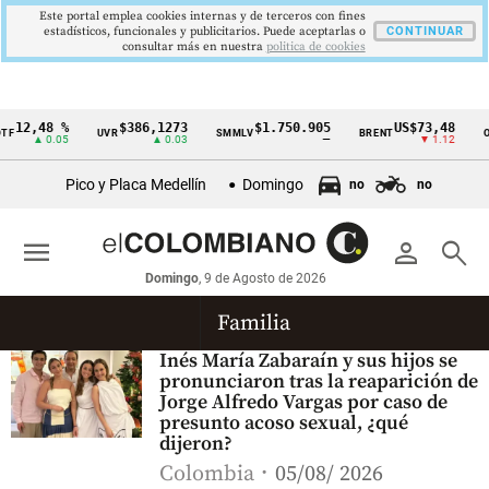
Este portal emplea cookies internas y de terceros con fines
estadísticos, funcionales y publicitarios. Puede aceptarlas o
CONTINUAR
consultar más en nuestra
politica de cookies
12,48 %
$386,1273
$1.750.905
US$73,48
F
UVR
SMMLV
BRENT
OR
Cintillo
▲ 0.05
▲ 0.03
—
▼ 1.12
de
Pico y Placa Medellín
Domingo
no
no
indicadores
económicos
menu
person
search
Colombia
Domingo
, 9 de Agosto de 2026
Familia
Inés María Zabaraín y sus hijos se
pronunciaron tras la reaparición de
Jorge Alfredo Vargas por caso de
presunto acoso sexual, ¿qué
dijeron?
Colombia
05/08/ 2026