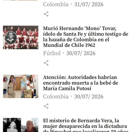
Colombia
31/07/ 2026
share
Murió Hernando ‘Mono’ Tovar,
ídolo de Santa Fe y último testigo de
la hazaña de Colombia en el
Mundial de Chile 1962
Fútbol
30/07/ 2026
share
Atención: Autoridades habrían
encontrado muerta a la bebé de
María Camila Potosí
Colombia
30/07/ 2026
share
El misterio de Bernarda Vera, la
mujer desaparecida en la dictadura
de Pinochet que localizaron 50 años