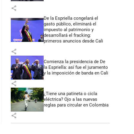
share
De la Espriella congelará el
gasto público, eliminará el
impuesto al patrimonio y
desarrollará el fracking:
primeros anuncios desde Cali
share
Comienza la presidencia de De
la Espriella: así fue el juramento
y la imposición de banda en Cali
share
¿Tiene una patineta o cicla
eléctrica? Ojo a las nuevas
reglas para circular en Colombia
share