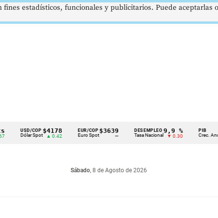
 fines estadísticos, funcionales y publicitarios. Puede aceptarlas
$4178
$3639
9,9 %
2,8 %
SD/COP
EUR/COP
DESEMPLEO
PIB
lar Spot
Euro Spot
Tasa Nacional
Crec. Anual
▲ 0.42
—
▼ 0.30
▲ 0.10
Sábado
, 8 de Agosto de 2026