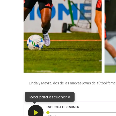
Linda y Mayra, dos de las nuevas joyas del fútbol fe
×
Toca para escuchar
ESCUCHA EL RESUMEN
Tiempo transcurrido: 0 segundos
00:00