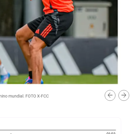
arrow_back
arrow_forward
menino mundial. FOTO X-FCC
Duración:
01:02