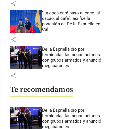
share
“La coca dará paso al coco, al
cacao, al café”: así fue la
posesión de De la Espriella en
Cali
share
De la Espriella dio por
terminadas las negociaciones
con grupos armados y anunció
megacárceles
share
Te recomendamos
De la Espriella dio por
terminadas las negociaciones
con grupos armados y anunció
megacárceles
 1 minutos y 2 segundos