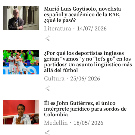
Murió Luis Goytisolo, novelista
español y académico de la RAE,
¿qué le pasó?
Literatura
14/07/ 2026
share
¿Por qué los deportistas ingleses
gritan “vamos” y no “let’s go” en los
partidos? Un asunto lingüístico más
allá del fútbol
Cultura
25/06/ 2026
share
Él es John Gutiérrez, el único
intérprete jurídico para sordos de
Colombia
Medellín
18/05/ 2026
share