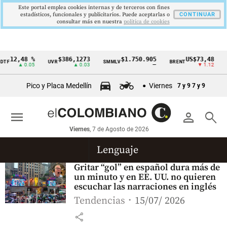
Este portal emplea cookies internas y de terceros con fines
estadísticos, funcionales y publicitarios. Puede aceptarlas o
CONTINUAR
consultar más en nuestra
politica de cookies
12,48 %
$386,1273
$1.750.905
US$73,48
TF
UVR
SMMLV
BRENT
O
Cintillo
▲ 0.05
▲ 0.03
—
▼ 1.12
de
Pico y Placa Medellín
Viernes
7 y 9
7 y 9
indicadores
económicos
menu
person
search
Colombia
Viernes
, 7 de Agosto de 2026
Lenguaje
Gritar “gol” en español dura más de
un minuto y en EE. UU. no quieren
escuchar las narraciones en inglés
Tendencias
15/07/ 2026
share