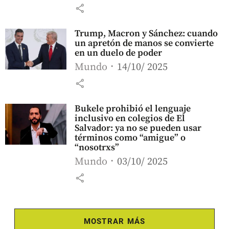
share
Trump, Macron y Sánchez: cuando
un apretón de manos se convierte
en un duelo de poder
Mundo
14/10/ 2025
share
Bukele prohibió el lenguaje
inclusivo en colegios de El
Salvador: ya no se pueden usar
términos como “amigue” o
“nosotrxs”
Mundo
03/10/ 2025
share
MOSTRAR MÁS