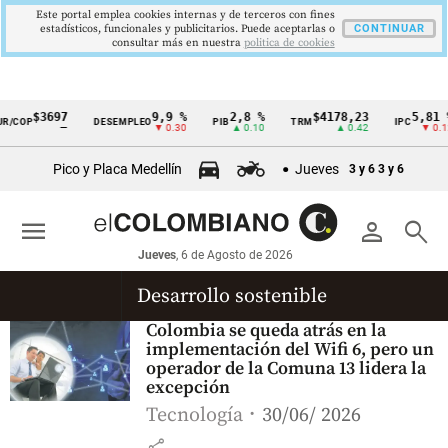
Este portal emplea cookies internas y de terceros con fines
estadísticos, funcionales y publicitarios. Puede aceptarlas o
CONTINUAR
consultar más en nuestra
politica de cookies
$3697
9,9 %
2,8 %
$4178,23
5,81 %
R/COP
DESEMPLEO
PIB
TRM
IPC
Cintillo
—
▼ 0.30
▲ 0.10
▲ 0.42
▼ 0.12
de
Pico y Placa Medellín
Jueves
3 y 6
3 y 6
indicadores
económicos
menu
person
search
Colombia
Jueves
, 6 de Agosto de 2026
Desarrollo sostenible
Colombia se queda atrás en la
implementación del Wifi 6, pero un
operador de la Comuna 13 lidera la
excepción
Tecnología
30/06/ 2026
share