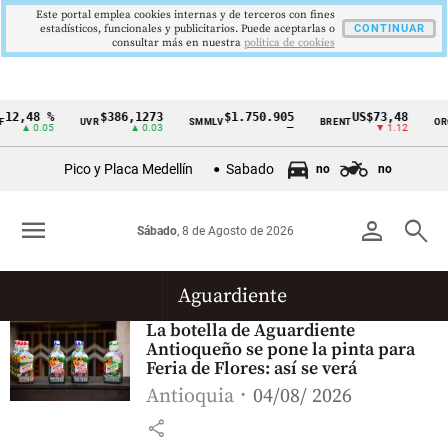
Este portal emplea cookies internas y de terceros con fines
estadísticos, funcionales y publicitarios. Puede aceptarlas o
CONTINUAR
consultar más en nuestra
politica de cookies
12,48 %
$386,1273
$1.750.905
US$73,48
UVR
SMMLV
BRENT
ORO
Cintillo
▲ 0.05
▲ 0.03
—
▼ 1.12
de
Pico y Placa Medellín
Sabado
no
no
indicadores
económicos
menu
person
search
Sábado
, 8 de Agosto de 2026
Colombia
Aguardiente
La botella de Aguardiente
Antioqueño se pone la pinta para
Feria de Flores: así se verá
Antioquia
04/08/ 2026
share