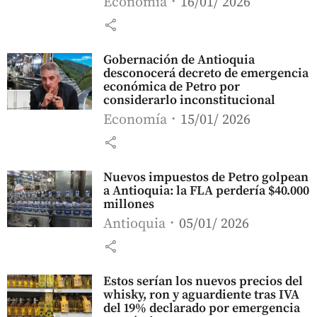
Economía
16/01/ 2026
share
Gobernación de Antioquia
desconocerá decreto de emergencia
económica de Petro por
considerarlo inconstitucional
Economía
15/01/ 2026
share
Nuevos impuestos de Petro golpean
a Antioquia: la FLA perdería $40.000
millones
Antioquia
05/01/ 2026
share
Estos serían los nuevos precios del
whisky, ron y aguardiente tras IVA
del 19% declarado por emergencia