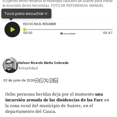
El Ejército envió refuerzo al municipio caucano de Suárez para frenar
la incursión de los terroristas. FOTO DE REFERENCIA: MANUEL
SALDARRIAGA.
×
Toca para escuchar
ESCUCHA EL RESUMEN
Tiempo transcurrido: 0 segundos
Du
00:00
00:47
Nelson Ricardo Matta Colorado
Actualidad
02 de junio de 2026
Ocho personas heridas deja por el momento
una
incursión armada de las disidencias de las Farc
en
la zona rural del municipio de Suárez, en el
departamento del Cauca.