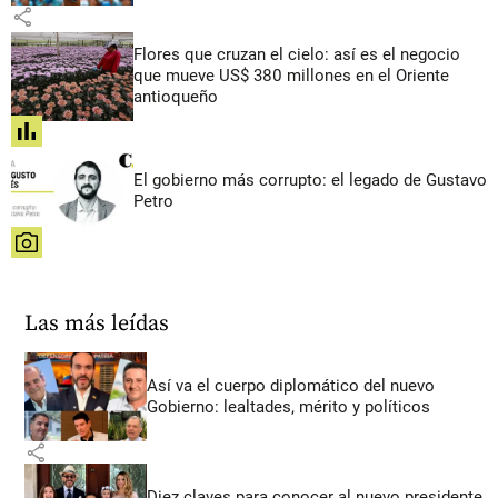
share
Flores que cruzan el cielo: así es el negocio
que mueve US$ 380 millones en el Oriente
antioqueño
share
El gobierno más corrupto: el legado de Gustavo
Petro
share
Las más leídas
Así va el cuerpo diplomático del nuevo
Gobierno: lealtades, mérito y políticos
share
Diez claves para conocer al nuevo presidente