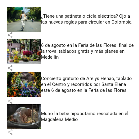
¿Tiene una patineta o cicla eléctrica? Ojo a
las nuevas reglas para circular en Colombia
share
6 de agosto en la Feria de las Flores: final de
la trova, tablados gratis y más planes en
Medellín
share
Concierto gratuito de Arelys Henao, tablado
en el Centro y recorridos por Santa Elena
este 6 de agosto en la Feria de las Flores
share
Murió la bebé hipopótamo rescatada en el
Magdalena Medio
share