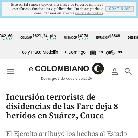
Este portal emplea cookies internas y de terceros con fines
estadísticos, funcionales y publicitarios. Puede aceptarlas o
CONTINUAR
consultar más en nuestra
politica de cookies
60
1621,34 pts
$4178
$3648
9
COLCAP
USD/COP
EUR/COP
DESEMPLEO
Cintillo
20
▲ 0.67
▲ 0.42
—
de
Pico y Placa Medellín
Domingo
no
no
indicadores
económicos
menu
person
search
Colombia
Domingo
, 9 de Agosto de 2026
Incursión terrorista de
disidencias de las Farc deja 8
heridos en Suárez, Cauca
El Ejército atribuyó los hechos al Estado