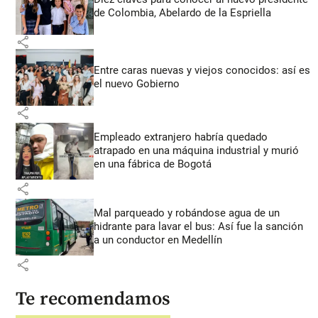
de Colombia, Abelardo de la Espriella
share
Entre caras nuevas y viejos conocidos: así es
el nuevo Gobierno
share
Empleado extranjero habría quedado
atrapado en una máquina industrial y murió
en una fábrica de Bogotá
share
Mal parqueado y robándose agua de un
hidrante para lavar el bus: Así fue la sanción
a un conductor en Medellín
share
Te recomendamos