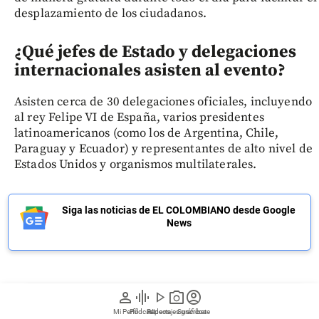
desplazamiento de los ciudadanos.
¿Qué jefes de Estado y delegaciones
internacionales asisten al evento?
Asisten cerca de 30 delegaciones oficiales, incluyendo
al rey Felipe VI de España, varios presidentes
latinoamericanos (como los de Argentina, Chile,
Paraguay y Ecuador) y representantes de alto nivel de
Estados Unidos y organismos multilaterales.
Siga las noticias de EL COLOMBIANO desde Google
News
person
graphic_eq
play_arrow
photo_camera
account_circle
Regístrate a nuestro newsletter
Mi Perfil
Pódcast
Reportajes gráficos
Videos
Suscríbete