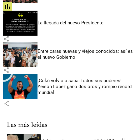
share
La llegada del nuevo Presidente
share
Entre caras nuevas y viejos conocidos: así es
el nuevo Gobierno
share
¡Gokú volvió a sacar todos sus poderes!
Yeison López ganó dos oros y rompió récord
mundial
share
Las más leídas