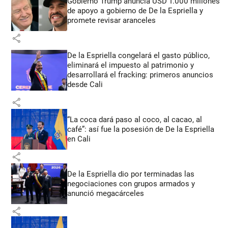
Gobierno Trump anuncia USD 1.000 millones
de apoyo a gobierno de De la Espriella y
promete revisar aranceles
share
De la Espriella congelará el gasto público,
eliminará el impuesto al patrimonio y
desarrollará el fracking: primeros anuncios
desde Cali
share
“La coca dará paso al coco, al cacao, al
café”: así fue la posesión de De la Espriella
en Cali
share
De la Espriella dio por terminadas las
negociaciones con grupos armados y
anunció megacárceles
share