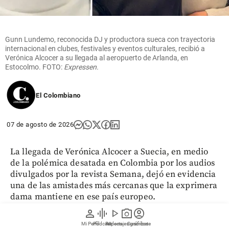
Gunn Lundemo, reconocida DJ y productora sueca con trayectoria
internacional en clubes, festivales y eventos culturales, recibió a
Verónica Alcocer a su llegada al aeropuerto de Arlanda, en
Estocolmo. FOTO:
Expressen.
El Colombiano
07 de agosto de 2026
La llegada de Verónica Alcocer a Suecia, en medio
de la polémica desatada en Colombia por los audios
divulgados por la revista Semana, dejó en evidencia
una de las amistades más cercanas que la exprimera
dama mantiene en ese país europeo.
person
graphic_eq
play_arrow
photo_camera
account_circle
Se trata de la DJ y productora sueca Gunn Lundemo.
Mi Perfil
Pódcast
Reportajes gráficos
Videos
Suscríbete