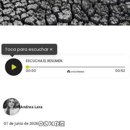
×
Toca para escuchar
1
2
ESCUCHA EL RESUMEN
Tiempo transcurrido: 0 segundos
Du
00:00
00:52
Andrea Lara
01 de junio de 2026