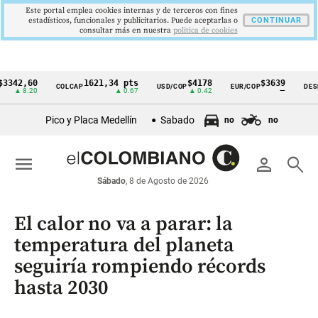
Este portal emplea cookies internas y de terceros con fines
estadísticos, funcionales y publicitarios. Puede aceptarlas o
CONTINUAR
consultar más en nuestra
politica de cookies
,60
1621,34 pts
$4178
$3639
COLCAP
USD/COP
EUR/COP
DESEMPLE
Cintillo
8.20
▲ 0.67
▲ 0.42
—
de
Pico y Placa Medellín
Sabado
no
no
indicadores
económicos
menu
person
search
Colombia
Sábado
, 8 de Agosto de 2026
El calor no va a parar: la
temperatura del planeta
seguiría rompiendo récords
hasta 2030