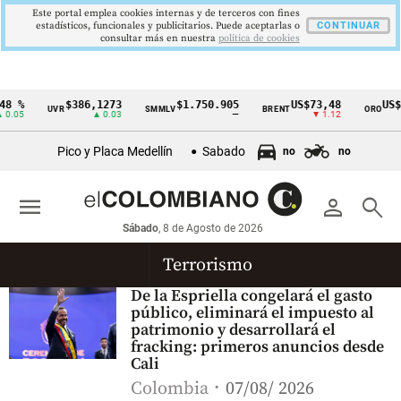
Este portal emplea cookies internas y de terceros con fines
estadísticos, funcionales y publicitarios. Puede aceptarlas o
CONTINUAR
consultar más en nuestra
politica de cookies
8 %
$386,1273
$1.750.905
US$73,48
US$3
UVR
SMMLV
BRENT
ORO
Cintillo
0.05
▲ 0.03
—
▼ 1.12
de
Pico y Placa Medellín
Sabado
no
no
indicadores
económicos
menu
person
search
Colombia
Sábado
, 8 de Agosto de 2026
Terrorismo
De la Espriella congelará el gasto
público, eliminará el impuesto al
patrimonio y desarrollará el
fracking: primeros anuncios desde
Cali
Colombia
07/08/ 2026