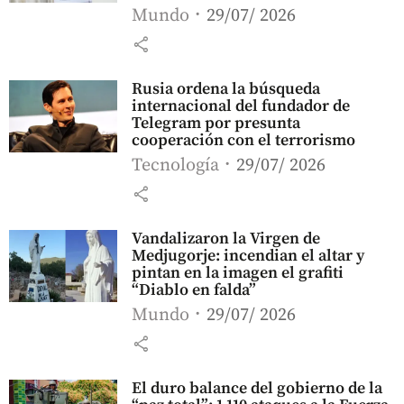
Mundo
29/07/ 2026
share
Rusia ordena la búsqueda
internacional del fundador de
Telegram por presunta
cooperación con el terrorismo
Tecnología
29/07/ 2026
share
Vandalizaron la Virgen de
Medjugorje: incendian el altar y
pintan en la imagen el grafiti
“Diablo en falda”
Mundo
29/07/ 2026
share
El duro balance del gobierno de la