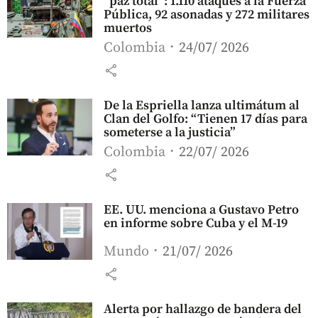
“paz total”: 1.110 ataques a la Fuerza
Pública, 92 asonadas y 272 militares
muertos
Colombia
24/07/ 2026
share
De la Espriella lanza ultimátum al
Clan del Golfo: “Tienen 17 días para
someterse a la justicia”
Colombia
22/07/ 2026
share
EE. UU. menciona a Gustavo Petro
en informe sobre Cuba y el M-19
Mundo
21/07/ 2026
share
Alerta por hallazgo de bandera del