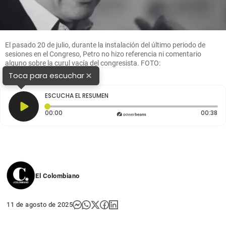
El pasado 20 de julio, durante la instalación del último periodo de
sesiones en el Congreso, Petro no hizo referencia ni comentario
alguno sobre la curul vacía del congresista. FOTO:
COLPRENSA/PRESIDENCIA
×
Toca para escuchar
ESCUCHA EL RESUMEN
Tiempo transcurrido: 0 segundos
Du
00:00
00:38
El Colombiano
11 de agosto de 2025