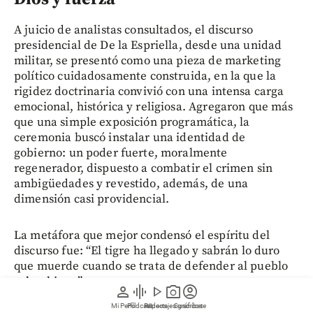
A juicio de analistas consultados, el discurso
presidencial de De la Espriella, desde una unidad
militar, se presentó como una pieza de marketing
político cuidadosamente construida, en la que la
rigidez doctrinaria convivió con una intensa carga
emocional, histórica y religiosa. Agregaron que más
que una simple exposición programática, la
ceremonia buscó instalar una identidad de
gobierno: un poder fuerte, moralmente
regenerador, dispuesto a combatir el crimen sin
ambigüedades y revestido, además, de una
dimensión casi providencial.
La metáfora que mejor condensó el espíritu del
discurso fue: “El tigre ha llegado y sabrán lo duro
que muerde cuando se trata de defender al pueblo
colombiano”.
person
graphic_eq
play_arrow
photo_camera
account_circle
Mi Perfil
Pódcast
Reportajes gráficos
Videos
Suscríbete