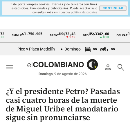
Este portal emplea cookies internas y de terceros con fines
estadísticos, funcionales y publicitarios. Puede aceptarlas o
CONTINUAR
consultar más en nuestra
politica de cookies
$1.750.905
US$73,48
US$3342,60
1621,3
SMMLV
BRENT
ORO
COLCAP
Cintillo
—
▼ 1.12
▲ 8.20
de
Pico y Placa Medellín
Domingo
no
no
indicadores
económicos
menu
person
search
Colombia
Domingo
, 9 de Agosto de 2026
¿Y el presidente Petro? Pasadas
casi cuatro horas de la muerte
de Miguel Uribe el mandatario
sigue sin pronunciarse