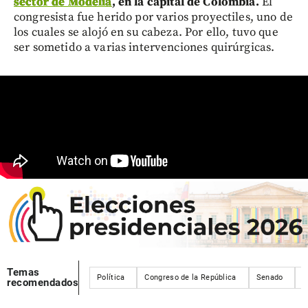
sector de Modelia
, en la capital de Colombia.
El
congresista fue herido por varios proyectiles, uno de
los cuales se alojó en su cabeza. Por ello, tuvo que
ser sometido a varias intervenciones quirúrgicas.
Temas
Política
Congreso de la República
Senado
E
recomendados