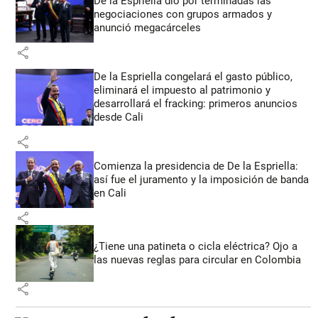
De la Espriella dio por terminadas las
negociaciones con grupos armados y
anunció megacárceles
share
De la Espriella congelará el gasto público,
eliminará el impuesto al patrimonio y
desarrollará el fracking: primeros anuncios
desde Cali
share
Comienza la presidencia de De la Espriella:
así fue el juramento y la imposición de banda
en Cali
share
¿Tiene una patineta o cicla eléctrica? Ojo a
las nuevas reglas para circular en Colombia
share