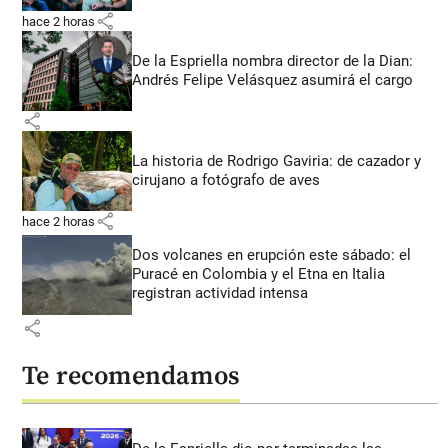
share
hace 2 horas
De la Espriella nombra director de la Dian:
Andrés Felipe Velásquez asumirá el cargo
share
La historia de Rodrigo Gaviria: de cazador y
cirujano a fotógrafo de aves
share
hace 2 horas
Dos volcanes en erupción este sábado: el
Puracé en Colombia y el Etna en Italia
registran actividad intensa
share
Te recomendamos