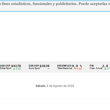
 fines estadísticos, funcionales y publicitarios. Puede aceptarlas
$4178
$3639
9,9 %
2,8 %
P
EUR/COP
DESEMPLEO
PIB
ot
Euro Spot
Tasa Nacional
Crec. Anual
▲ 0.42
—
▼ 0.30
▲ 0.10
Sábado
, 8 de Agosto de 2026