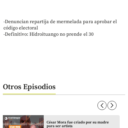
-Denuncian repartija de mermelada para aprobar el
código electoral
-Definitivo: Hidroituango no prende el 30
Otros Episodios
arrow_forward_ios
arrow_forward_ios
César Mora fue criado por su madre
para ser artista