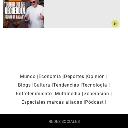
play_arrow
Mundo
Economía
Deportes
Opinión
Blogs
Cultura
Tendencias
Tecnología
Entretenimiento
Multimedia
Generación
Especiales marcas aliadas
Pódcast
REDES SOCIALES