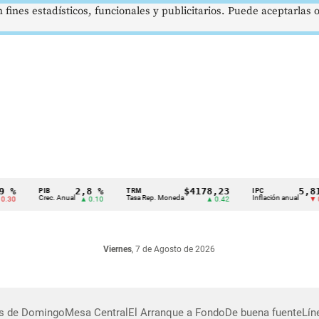
 fines estadísticos, funcionales y publicitarios. Puede aceptarlas
2,8 %
$4178,23
5,81 %
PIB
TRM
IPC
Crec. Anual
Tasa Rep. Moneda
Inflación anual
▲ 0.10
▲ 0.42
▼ 0.12
Viernes
, 7 de Agosto de 2026
as de Domingo
Mesa Central
El Arranque a Fondo
De buena fuente
Lín