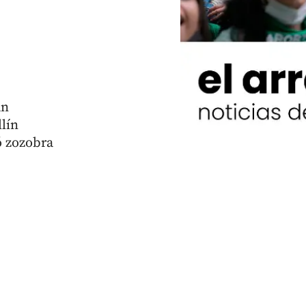
án
lín
ó zozobra