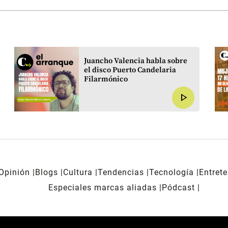
Juancho Valencia habla sobre
el disco Puerto Candelaria
Filarmónico
play_arrow
Opinión
Blogs
Cultura
Tendencias
Tecnología
Entret
Especiales marcas aliadas
Pódcast