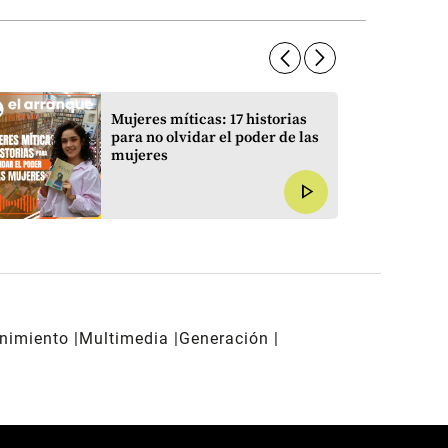
arrow_forward_ios
arrow_forward_ios
Mujeres míticas: 17 historias
para no olvidar el poder de las
mujeres
play_arrow
enimiento
Multimedia
Generación