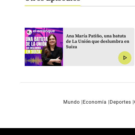
r su
Ana María Patiño, una batuta
de La Unión que deslumbra en
Suiza
play_arrow
play_arrow
Mundo
Economía
Deportes