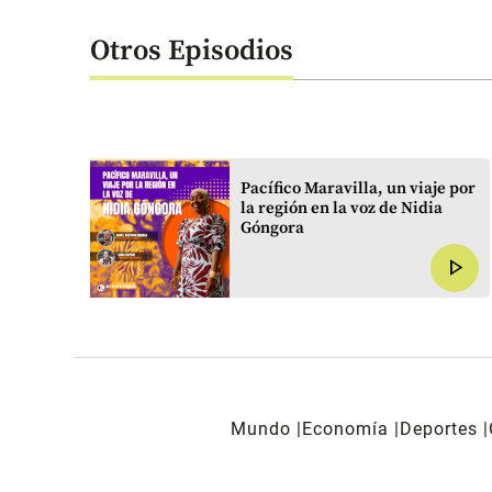
Otros Episodios
el
Pacífico Maravilla, un viaje por
la región en la voz de Nidia
Góngora
play_arrow
play_arrow
Mundo
Economía
Deportes