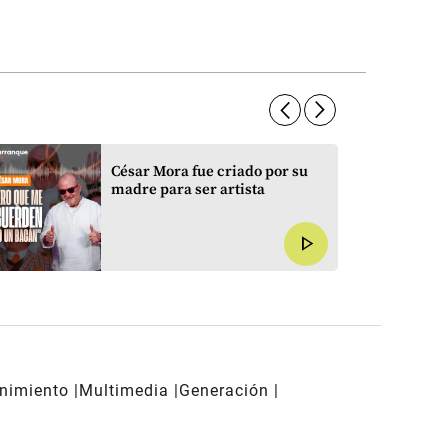
arrow_forward_ios
arrow_forward_ios
César Mora fue criado por su
madre para ser artista
play_arrow
enimiento
Multimedia
Generación