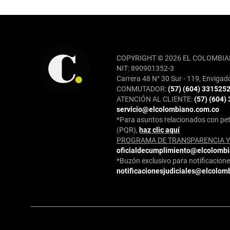
REDES SOCIALES
COPYRIGHT © 2026 EL COLOMBIA
NIT: 890901352-3
Carrera 48 N° 30 Sur - 119, Envigad
CONMUTADOR:
(57) (604) 331525
ATENCIÓN AL CLIENTE:
(57) (604)
servicio@elcolombiano.com.co
*Para asuntos relacionados con pet
(PQR),
haz clic aquí
PROGRAMA DE TRANSPARENCIA Y 
oficialdecumplimiento@elcolomb
*Buzón exclusivo para notificaciones
notificacionesjudiciales@elcolom