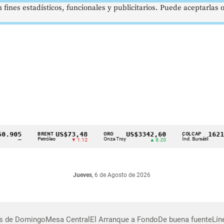
 fines estadísticos, funcionales y publicitarios. Puede aceptarlas
905
US$73,48
US$3342,60
1621,3
BRENT
ORO
COLCAP
Petróleo
Onza Troy
Índ. Bursátil
—
▼ 1.12
▲ 8.20
Jueves
, 6 de Agosto de 2026
as de Domingo
Mesa Central
El Arranque a Fondo
De buena fuente
Lín