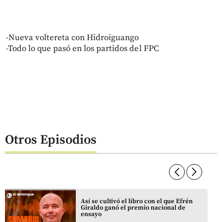
-Nueva voltereta con Hidroiguango
-Todo lo que pasó en los partidos del FPC
Otros Episodios
arrow_forward_ios
arrow_forward_ios
Así se cultivó el libro con el que Efrén
Giraldo ganó el premio nacional de
ensayo