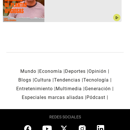
play_arrow
Mundo
Economía
Deportes
Opinión
Blogs
Cultura
Tendencias
Tecnología
Entretenimiento
Multimedia
Generación
Especiales marcas aliadas
Pódcast
REDES SOCIALES