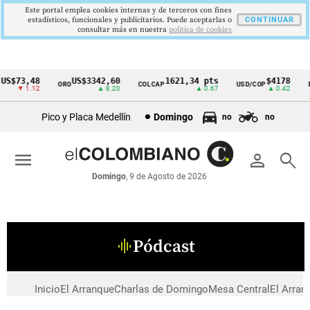
Este portal emplea cookies internas y de terceros con fines
estadísticos, funcionales y publicitarios. Puede aceptarlas o
CONTINUAR
consultar más en nuestra
politica de cookies
US$73,48
US$3342,60
1621,34 pts
$4178
ORO
COLCAP
USD/COP
E
Cintillo
▼ 1.12
▲ 8.20
▲ 0.67
▲ 0.42
de
Pico y Placa Medellín
Domingo
no
no
indicadores
económicos
menu
person
search
Colombia
Domingo
, 9 de Agosto de 2026
Pódcast
graphic_eq
Inicio
El Arranque
Charlas de Domingo
Mesa Central
El Arran