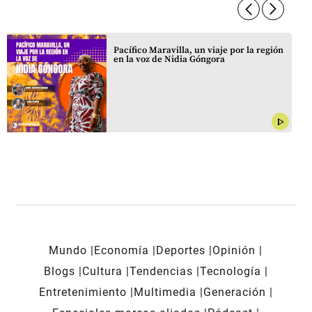
arrow_forward_ios
arrow_forward_ios
Pacífico Maravilla, un viaje por la región
en la voz de Nidia Góngora
play_arrow
Mundo
Economía
Deportes
Opinión
Blogs
Cultura
Tendencias
Tecnología
Entretenimiento
Multimedia
Generación