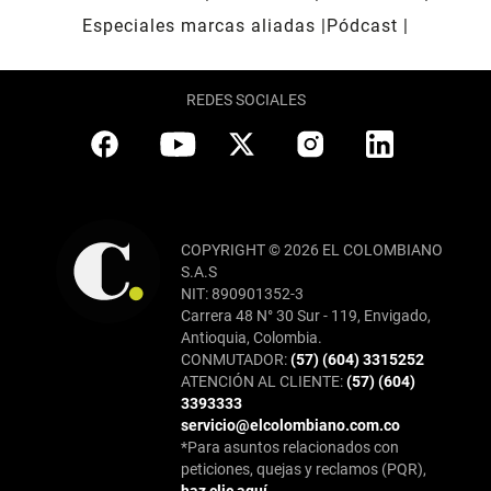
Especiales marcas aliadas
Pódcast
REDES SOCIALES
COPYRIGHT © 2026 EL COLOMBIANO
S.A.S
NIT: 890901352-3
Carrera 48 N° 30 Sur - 119, Envigado,
Antioquia, Colombia.
CONMUTADOR:
(57) (604) 3315252
ATENCIÓN AL CLIENTE:
(57) (604)
3393333
servicio@elcolombiano.com.co
*Para asuntos relacionados con
peticiones, quejas y reclamos (PQR),