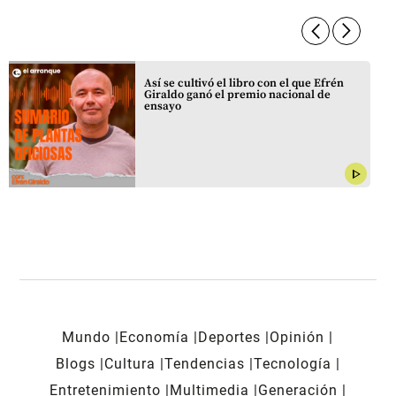
arrow_forward_ios
arrow_forward_ios
Así se cultivó el libro con el que Efrén
Giraldo ganó el premio nacional de
ensayo
play_arrow
Mundo
Economía
Deportes
Opinión
Blogs
Cultura
Tendencias
Tecnología
Entretenimiento
Multimedia
Generación