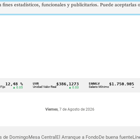
 fines estadísticos, funcionales y publicitarios. Puede aceptarlas
12,48 %
$386,1273
$1.750.905
UVR
SMMLV
Unidad Valor Real
Salario Mínimo
▲ 0.05
▲ 0.03
—
Viernes
, 7 de Agosto de 2026
as de Domingo
Mesa Central
El Arranque a Fondo
De buena fuente
Lín