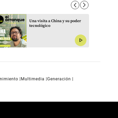
arrow_forward_ios
arrow_forward_ios
Una visita a China y su poder
tecnológico
play_arrow
enimiento
Multimedia
Generación