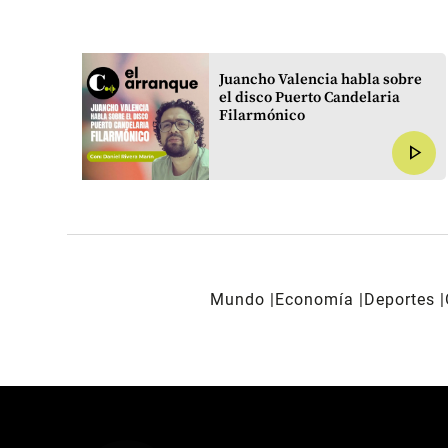
tuta
Juancho Valencia habla sobre
ra en
el disco Puerto Candelaria
Filarmónico
play_arrow
play_arrow
Mundo
Economía
Deportes
REDES SOCIALES