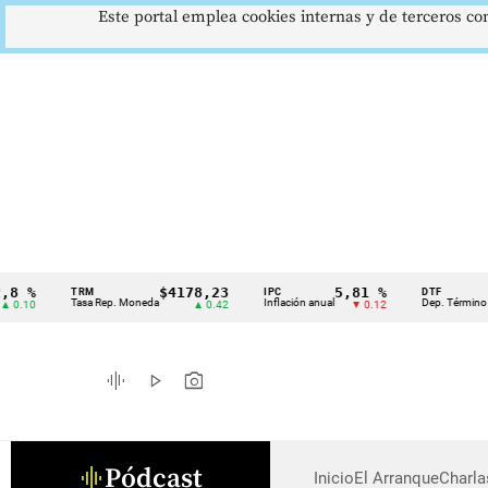
Este portal emplea cookies internas y de terceros con
 %
$4178,23
5,81 %
TRM
IPC
DTF
Cintillo
Tasa Rep. Moneda
Inflación anual
Dep. Término Fijo
.10
▲ 0.42
▼ 0.12
de
indicadores
graphic_eq
play_arrow
photo_camera
económicos
Colombia
Pódcast
graphic_eq
Inicio
El Arranque
Charl